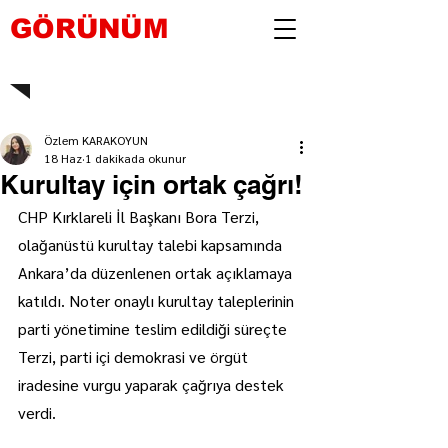
GÖRÜNÜM
Özlem KARAKOYUN
18 Haz
1 dakikada okunur
Kurultay için ortak çağrı!
CHP Kırklareli İl Başkanı Bora Terzi, 
olağanüstü kurultay talebi kapsamında 
Ankara’da düzenlenen ortak açıklamaya 
katıldı. Noter onaylı kurultay taleplerinin 
parti yönetimine teslim edildiği süreçte 
Terzi, parti içi demokrasi ve örgüt 
iradesine vurgu yaparak çağrıya destek 
verdi.