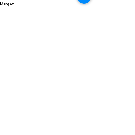
Manşet
Hepsini Gör
Son Yazılar