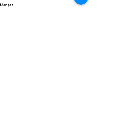
Manşet
Hepsini Gör
Son Yazılar