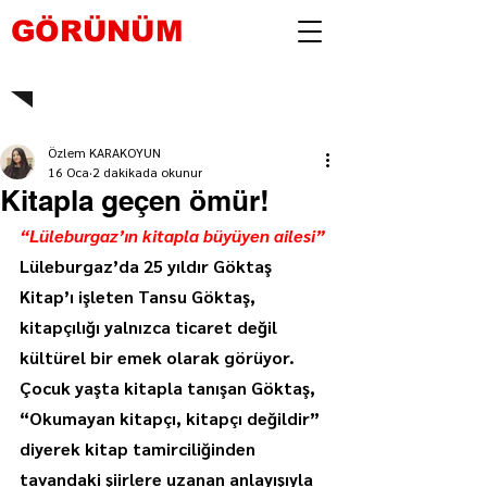
GÖRÜNÜM
Özlem KARAKOYUN
16 Oca
2 dakikada okunur
Kitapla geçen ömür!
“Lüleburgaz’ın kitapla büyüyen ailesi”
Lüleburgaz’da 25 yıldır Göktaş 
Kitap’ı işleten Tansu Göktaş, 
kitapçılığı yalnızca ticaret değil 
kültürel bir emek olarak görüyor. 
Çocuk yaşta kitapla tanışan Göktaş, 
“Okumayan kitapçı, kitapçı değildir” 
diyerek kitap tamirciliğinden 
tavandaki şiirlere uzanan anlayışıyla 