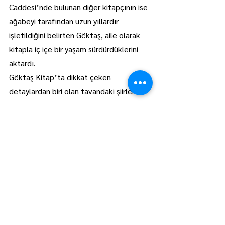
Caddesi’nde bulunan diğer kitapçının ise 
ağabeyi tarafından uzun yıllardır 
işletildiğini belirten Göktaş, aile olarak 
kitapla iç içe bir yaşam sürdürdüklerini 
aktardı.
Göktaş Kitap’ta dikkat çeken 
detaylardan biri olan tavandaki şiirlerin 
de bilinçli bir tercih olduğunu ifade eden 
Göktaş, bu uygulamanın arkasındaki 
düşünceyi şu sözlerle anlattı: “İnsanlar 
çoğu zaman göz hizasına bakıyor. Göğe 
bakmayı unutuyor, dibinde açan çiçekleri 
de fark etmiyor. Tavandaki şiirler, biraz 
durup başı yukarı kaldırmak için.” Bu 
uygulamayla kitapçıya girenlerin yalnızca 
raflara değil, mekanın ruhuna da temas 