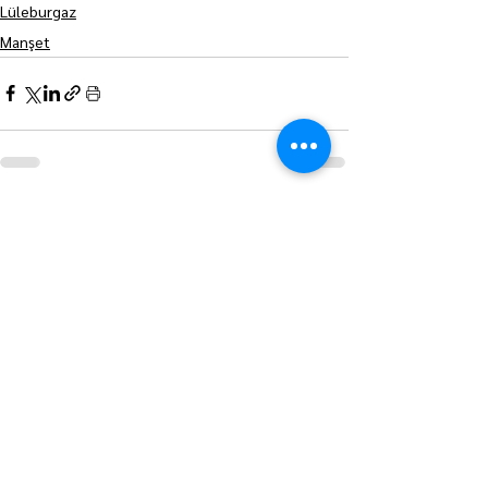
Lüleburgaz
Manşet
Hepsini Gör
Son Yazılar