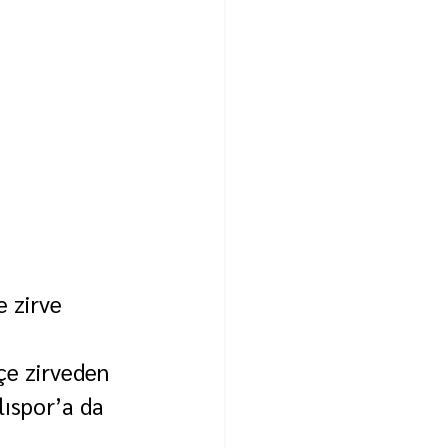
 zirve 
çe zirveden 
lıspor’a da 