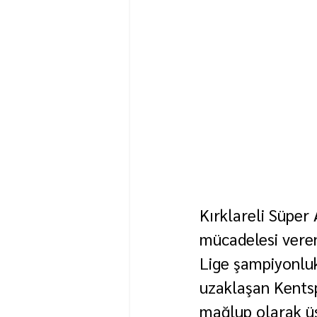
Kırklareli Süper
mücadelesi veren
Lige şampiyonluk 
uzaklaşan Kentsp
mağlup olarak üs