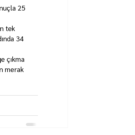
onuçla 25 
n tek 
dında 34 
ige çıkma 
en merak 