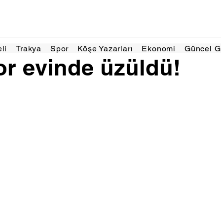
 dakikada okunur
eli
Trakya
Spor
Köşe Yazarları
Ekonomi
Güncel 
r evinde üzüldü!