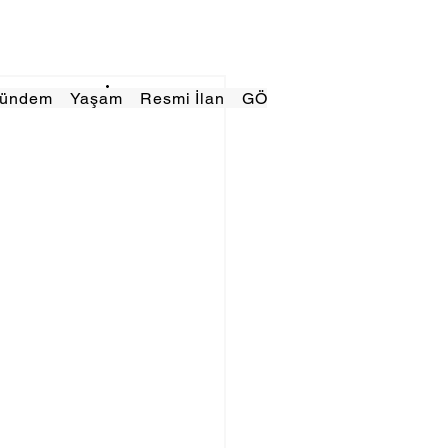
Gündem
Yaşam
Resmi İlan
GÖRÜNÜMTV
E GAZE