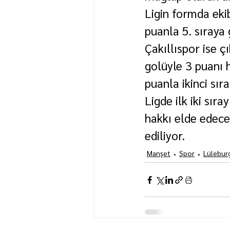
Ligin formda eki
puanla 5. sıraya 
Çakıllıspor ise 
golüyle 3 puanı 
puanla ikinci sır
Ligde ilk iki sır
hakkı elde edece
ediliyor.
Manşet
Spor
Lülebur