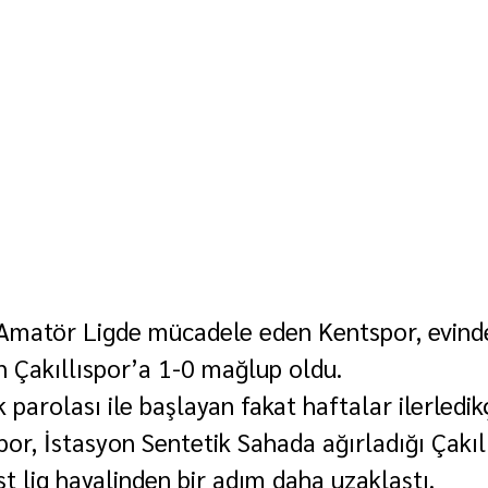
 Amatör Ligde mücadele eden Kentspor, evinde
 Çakıllıspor’a 1-0 mağlup oldu.
parolası ile başlayan fakat haftalar ilerledik
or, İstasyon Sentetik Sahada ağırladığı Çakıl
t lig hayalinden bir adım daha uzaklaştı.