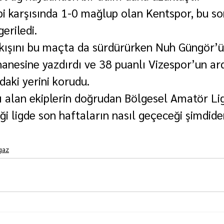
bi karşısında 1-0 mağlup olan Kentspor, bu s
geriledi.
çıkışını bu maçta da sürdürürken Nuh Güngör’ü
hanesine yazdırdı ve 38 puanlı Vizespor’un ar
adaki yerini korudu.
ayı alan ekiplerin doğrudan Bölgesel Amatör L
ği ligde son haftaların nasıl geçeceği şimdid
gaz