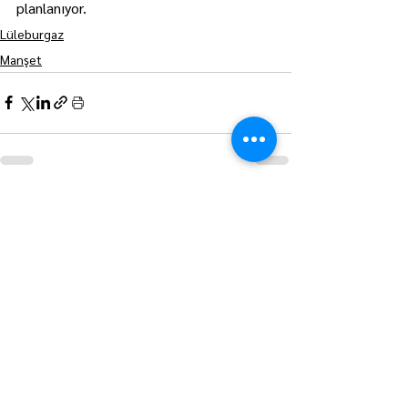
planlanıyor.
Lüleburgaz
Manşet
Hepsini Gör
Son Yazılar