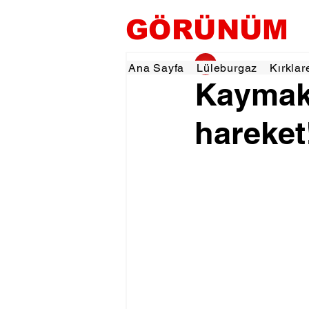
GÖRÜNÜM
gorunumhaber
30 
Ana Sayfa
Lüleburgaz
Kırklar
Kaymak
hareket