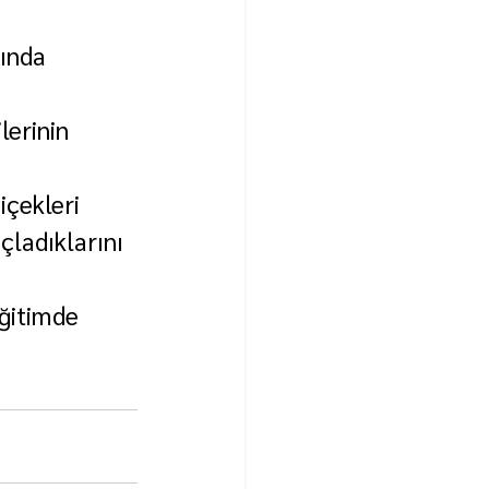
ında 
lerinin 
çekleri 
ladıklarını 
ğitimde 