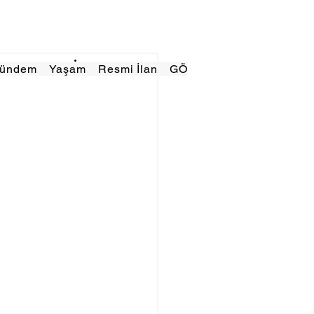
Gündem
Yaşam
Resmi İlan
GÖRÜNÜMTV
E GAZE