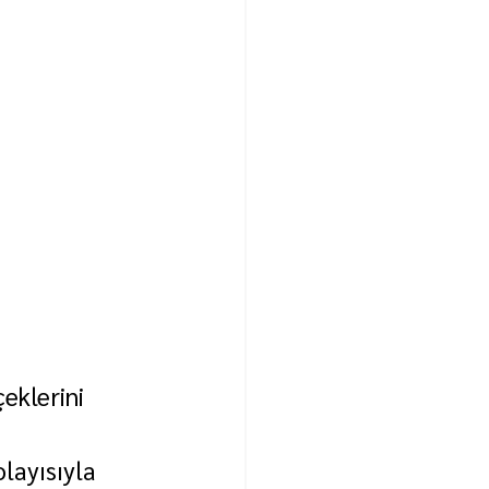
klerini 
ayısıyla 