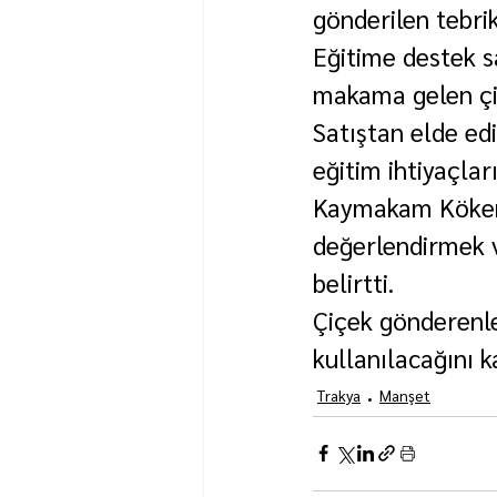
gönderilen tebrik
Eğitime destek 
makama gelen çiç
Satıştan elde edi
eğitim ihtiyaçlar
Kaymakam Köken, 
değerlendirmek v
belirtti.
Çiçek gönderenle
kullanılacağını k
Trakya
Manşet