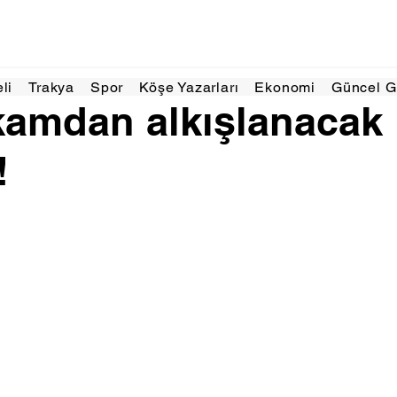
Tem 2025
1 dakikada okunur
eli
Trakya
Spor
Köşe Yazarları
Ekonomi
Güncel 
amdan alkışlanacak
!