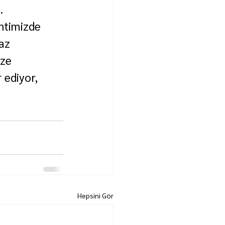
.
ntimizde 
az 
ze 
 ediyor, 
Hepsini Gör