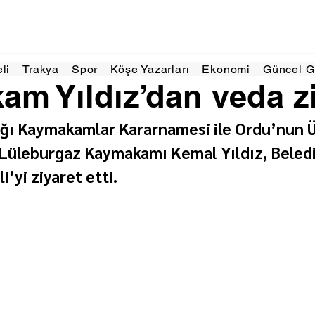
 dakikada okunur
eli
Trakya
Spor
Köşe Yazarları
Ekonomi
Güncel 
m Yıldız’dan veda zi
ğı Kaymakamlar Kararnamesi ile Ordu’nun 
 Lüleburgaz Kaymakamı Kemal Yıldız, Beledi
i’yi ziyaret etti.