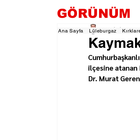
GÖRÜNÜM
Tevfik İŞÇİ
24 Haz
1
Ana Sayfa
Lüleburgaz
Kırklar
Kaymaka
Cumhurbaşkanlı
ilçesine atanan
Dr. Murat Gerenl