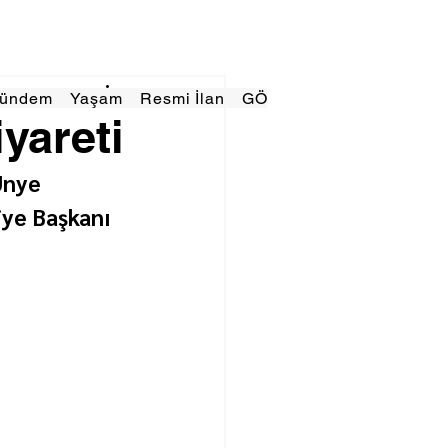
Gündem
Yaşam
Resmi İlan
GÖRÜNÜMTV
E GAZE
yareti
Ünye 
ye Başkanı 