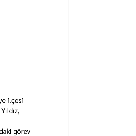
 ilçesi 
ıldız, 
daki görev 