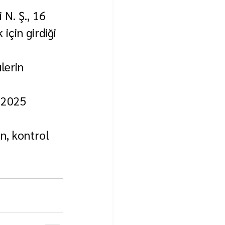
N. Ş., 16 
çin girdiği 
lerin 
 2025 
n, kontrol 