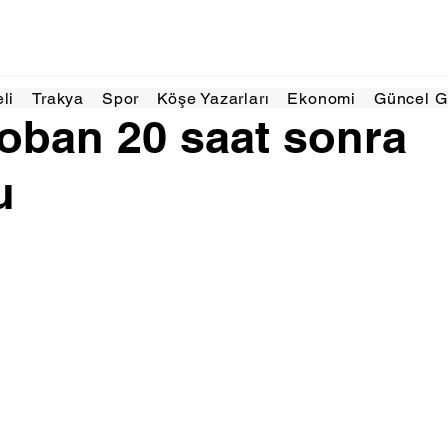
025
1 dakikada okunur
eli
Trakya
Spor
Köşe Yazarları
Ekonomi
Güncel 
oban 20 saat sonra
u