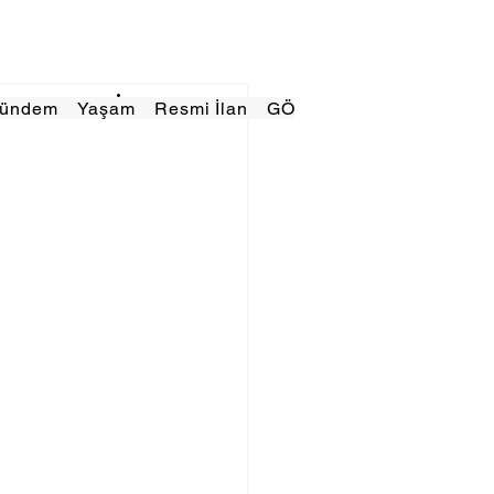
Gündem
Yaşam
Resmi İlan
GÖRÜNÜMTV
E GAZE