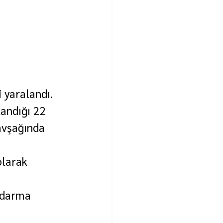
 yaralandı.
landığı 22 
avşağında 
olarak 
andarma 