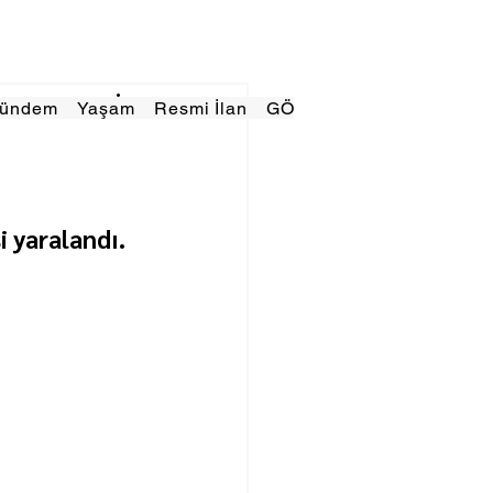
Gündem
Yaşam
Resmi İlan
GÖRÜNÜMTV
E GAZE
i yaralandı.