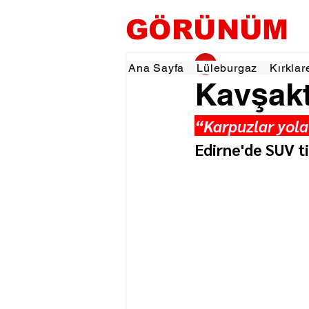
GÖRÜNÜM
gorunumhaber
8 Ey
Ana Sayfa
Lüleburgaz
Kırklar
Kavşakt
“Karpuzlar yola 
Edirne'de SUV ti