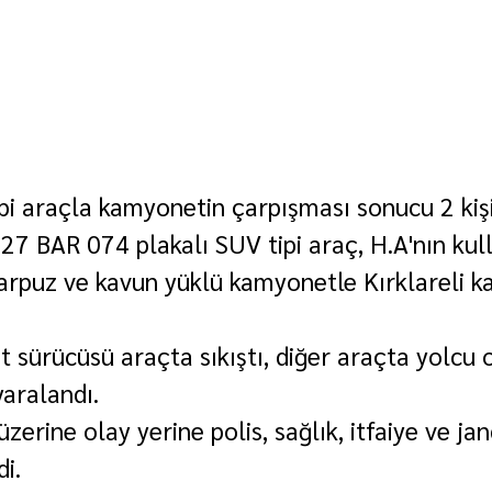
ipi araçla kamyonetin çarpışması sonucu 2 kişi
ı 27 BAR 074 plakalı SUV tipi araç, H.A'nın kul
arpuz ve kavun yüklü kamyonetle Kırklareli k
sürücüsü araçta sıkıştı, diğer araçta yolcu 
yaralandı.
zerine olay yerine polis, sağlık, itfaiye ve j
di.