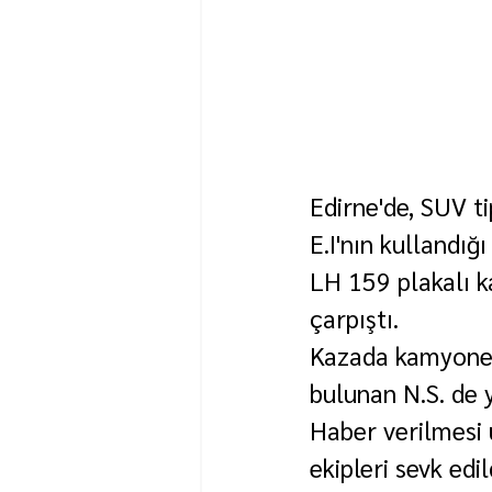
Edirne'de, SUV t
E.I'nın kullandığ
LH 159 plakalı k
çarpıştı.
Kazada kamyonet 
bulunan N.S. de 
Haber verilmesi ü
ekipleri sevk edil