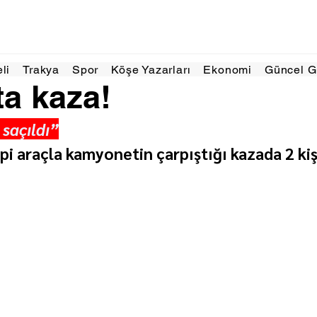
l 2025
1 dakikada okunur
eli
Trakya
Spor
Köşe Yazarları
Ekonomi
Güncel 
a kaza!
saçıldı”
pi araçla kamyonetin çarpıştığı kazada 2 kiş