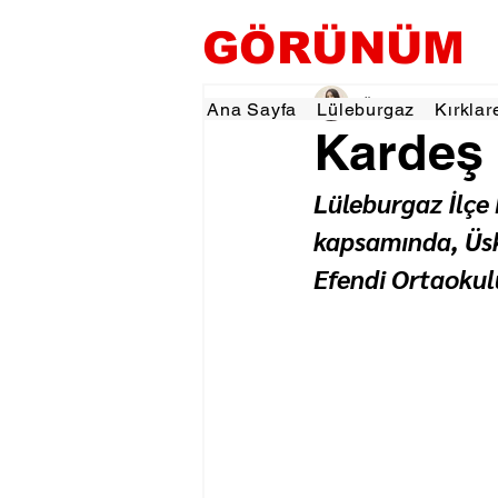
GÖRÜNÜM
Özlem KARAKOYUN
Ana Sayfa
Lüleburgaz
Kırklar
Kardeş 
Lüleburgaz İlçe
kapsamında, Üsk
Efendi Ortaokulu