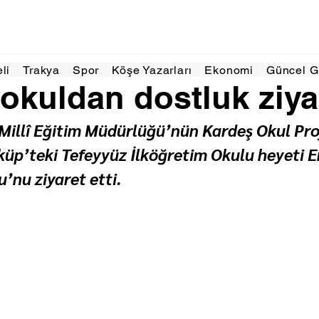
18 Haz
1 dakikada okunur
eli
Trakya
Spor
Köşe Yazarları
Ekonomi
Güncel 
okuldan dostluk ziya
 Millî Eğitim Müdürlüğü’nün Kardeş Okul Proj
üp’teki Tefeyyüz İlköğretim Okulu heyeti E
’nu ziyaret etti.