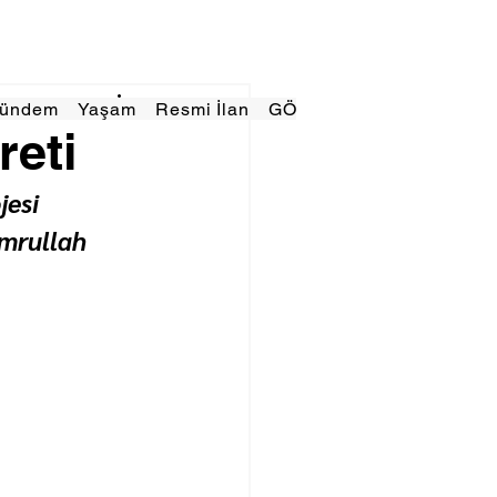
Gündem
Yaşam
Resmi İlan
GÖRÜNÜMTV
E GAZE
reti
esi 
mrullah 