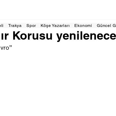
yl 2025
1 dakikada okunur
eli
Trakya
Spor
Köşe Yazarları
Ekonomi
Güncel 
ır Korusu yenilenec
avro”