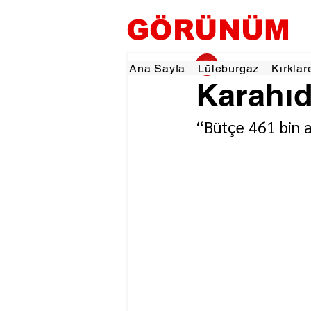
GÖRÜNÜM
gorunumhaber
24 E
Ana Sayfa
Lüleburgaz
Kırklar
Karahıd
“Bütçe 461 bin 