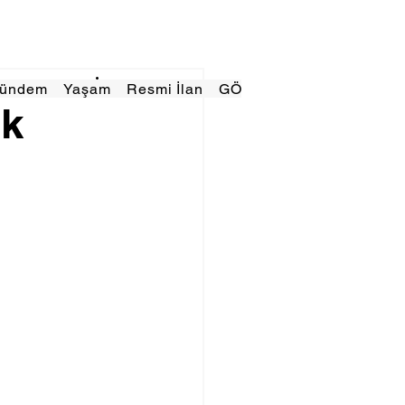
Gündem
Yaşam
Resmi İlan
GÖRÜNÜMTV
E GAZE
ek