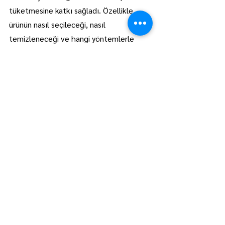
tüketmesine katkı sağladı. Özellikle 
ürünün nasıl seçileceği, nasıl 
temizleneceği ve hangi yöntemlerle 
pişirileceği konusunda verilen bilgiler 
alışveriş yapanlar tarafından dikkatle 
takip edildi. Gürül’ün açıklamaları, pazar 
ziyaretçileri için hem bilgilendirici hem 
de yönlendirici oldu.
Manşet
Lüleburgaz
Hepsini Gör
Son Yazılar