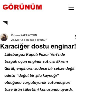
GÖRÜNÜM
Özlem KARAKOYUN
24 Mar
2 dakikada okunur
Karaciğer dostu enginar!
Lüleburgaz Kapalı Pazar Yeri’nde 
tezgah açan enginar satıcısı Ekrem 
Gürül, enginarın sadece bir sebze değil 
adeta “doğal bir şifa kaynağı” 
olduğunu vurgulayarak vatandaşları 
taze ürün tüketimi konusunda uyardı.