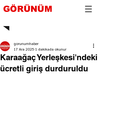
GÖRÜNÜM
gorunumhaber
17 Ara 2025
1 dakikada okunur
Karaağaç Yerleşkesi'ndeki
ücretli giriş durduruldu