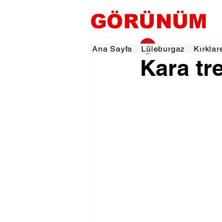
GÖRÜNÜM
gorunumhaber
23 
Ana Sayfa
Lüleburgaz
Kırklar
Kara tr