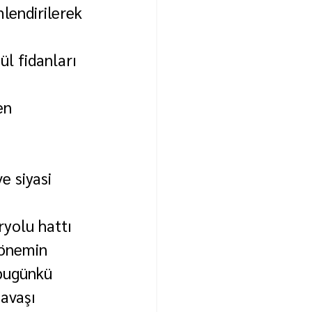
lendirilerek 
l fidanları 
en 
e siyasi 
yolu hattı 
dönemin 
bugünkü 
avaşı 