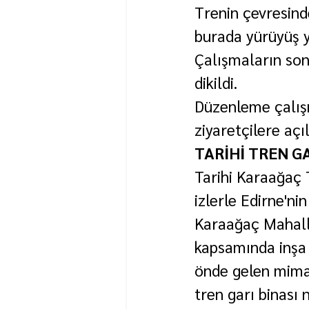
Trenin çevresind
burada yürüyüş y
Çalışmaların son 
dikildi.
Düzenleme çalış
ziyaretçilere açıl
TARİHİ TREN G
Tarihi Karaağaç 
izlerle Edirne'ni
Karaağaç Mahalle
kapsamında inşa 
önde gelen mima
tren garı binası 