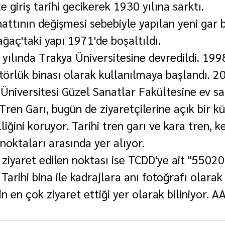
 giriş tarihi gecikerek 1930 yılına sarktı.
attının değişmesi sebebiyle yapılan yeni gar 
ağaç'taki yapı 1971'de boşaltıldı.
 yılında Trakya Üniversitesine devredildi. 1998
ktörlük binası olarak kullanılmaya başlandı. 2
 Üniversitesi Güzel Sanatlar Fakültesine ev sah
en Garı, bugün de ziyaretçilerine açık bir kül
iğini koruyor. Tarihi tren garı ve kara tren, k
 noktaları arasında yer alıyor.
 ziyaret edilen noktası ise TCDD'ye ait "55020
 Tarihi bina ile kadrajlara anı fotoğrafı olarak
n en çok ziyaret ettiği yer olarak biliniyor. A