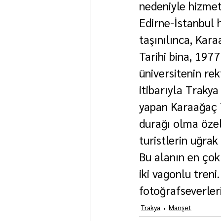
nedeniyle hizmete
Edirne-İstanbul h
taşınılınca, Kara
Tarihi bina, 1977
üniversitenin re
itibarıyla Trakya
yapan Karaağaç Tr
durağı olma özell
turistlerin uğrak
Bu alanın en çok
iki vagonlu treni.
fotoğrafseverleri
Trakya
Manşet