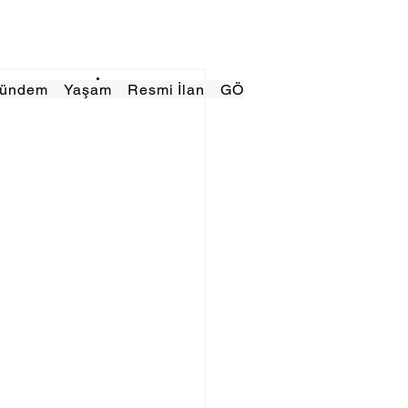
Gündem
Yaşam
Resmi İlan
GÖRÜNÜMTV
E GAZE