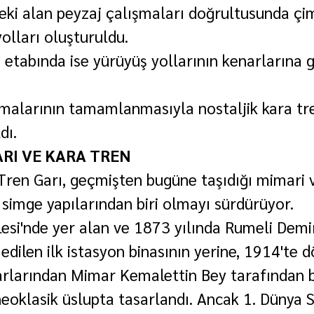
eki alan peyzaj çalışmaları doğrultusunda çim
olları oluşturuldu.
etabında ise yürüyüş yollarının kenarlarına gü
malarının tamamlanmasıyla nostaljik kara tr
dı.
ARI VE KARA TREN
Tren Garı, geçmişten bugüne taşıdığı mimari v
n simge yapılarından biri olmayı sürdürüyor.
si'nde yer alan ve 1873 yılında Rumeli Demir
edilen ilk istasyon binasının yerine, 1914'te 
rlarından Mimar Kemalettin Bey tarafından 
neoklasik üslupta tasarlandı. Ancak 1. Dünya S