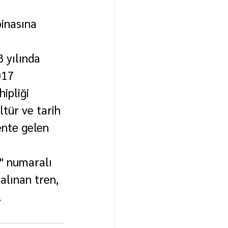
binasına 
 yılında 
017 
ipliği 
tür ve tarih 
ente gelen 
" numaralı 
 alınan tren, 
A