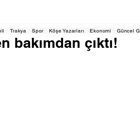
Haz 2025
1 dakikada okunur
eli
Trakya
Spor
Köşe Yazarları
Ekonomi
Güncel 
en bakımdan çıktı!