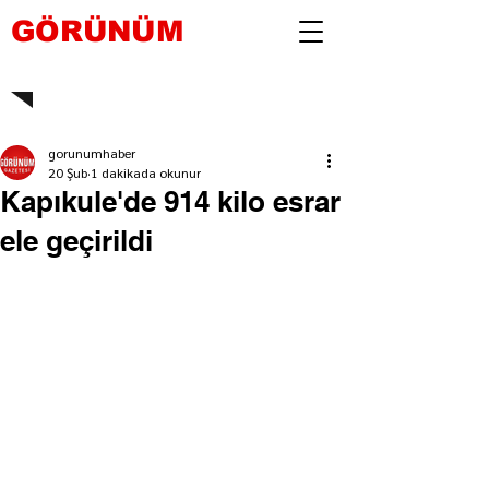
GÖRÜNÜM
gorunumhaber
20 Şub
1 dakikada okunur
Kapıkule'de 914 kilo esrar
ele geçirildi