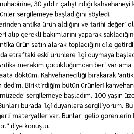
uhabirine, 30 yıldır çalıştırdığı kahvehaneyi 
ünler sergilemeye başladığını söyledi.
erinden antika ürün aldığını ve tarihi değeri 
ri alıp gerekli bakımlarını yaparak sakladığın
ntika ürün satın alarak topladığını dile getirdi
da etraftaki eski ürünlere ilgi duymaya başlad
"Antika merakım çocukluğumdan beri var ama 
craata döktüm. Kahvehaneciliği bırakarak 'anti
ım dedim. Biriktirdiğim bütün ürünleri kahveha
müzede' sergilemeye başladım. 100 yaşın üze
Bunları burada ilgi duyanlara sergiliyorum. Bu
rli materyaller var. Bunları gelip görenlerin 
or." diye konuştu.