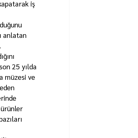
kapatarak iş 
olduğunu 
ı anlatan 
.
ığını 
son 25 yılda 
ka müzesi ve 
neden 
rinde 
 ürünler 
bazıları 