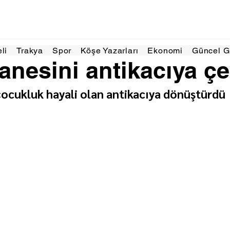
ki 2025
2 dakikada okunur
eli
Trakya
Spor
Köşe Yazarları
Ekonomi
Güncel 
nesini antikacıya çe
ocukluk hayali olan antikacıya dönüştürdü