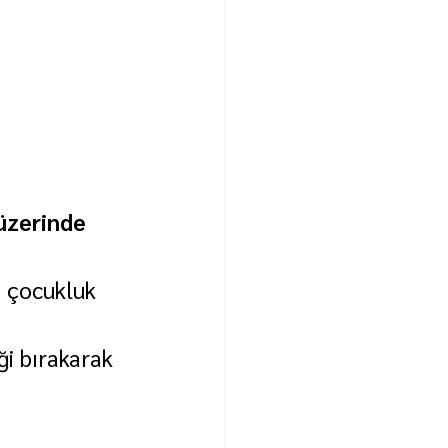
üzerinde 
i çocukluk 
ği bırakarak 