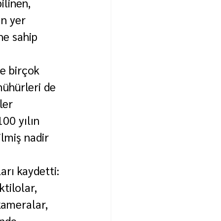
linen, 
n yer 
he sahip 
e birçok 
mühürleri de 
ler 
00 yılın 
ilmiş nadir 
arı kaydetti:
tilolar, 
 kameralar, 
inde 