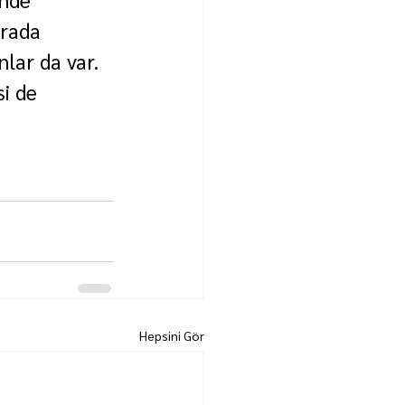
urada 
nlar da var. 
i de 
Hepsini Gör