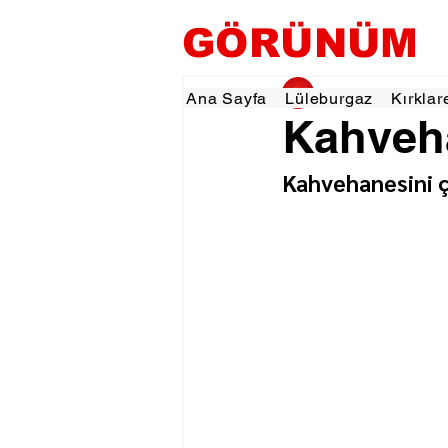
GÖRÜNÜM
gorunumhaber
14 E
Ana Sayfa
Lüleburgaz
Kırklar
Kahveha
Kahvehanesini ç