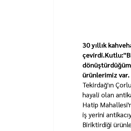
30 yıllık kahveh
çevirdi.Kutlu:"
dönüştürdüğüm '
ürünlerimiz var.
Tekirdağ'ın Çorlu
hayali olan antik
Hatip Mahallesi'
iş yerini antikac
Biriktirdiği ürün