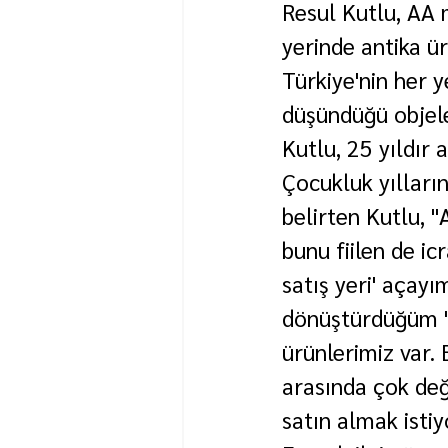
Resul Kutlu, AA m
yerinde antika ür
Türkiye'nin her y
düşündüğü objele
Kutlu, 25 yıldır a
Çocukluk yılların
belirten Kutlu, 
bunu fiilen de i
satış yeri' açay
dönüştürdüğüm '
ürünlerimiz var. 
arasında çok değe
satın almak istiy