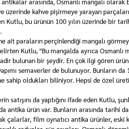
 antikalar arasında, Osmanlı mangalı olarak bi
e üzerinde kahve pişirmeye yarayan parçaları
en Kutlu, bu ürünün 100 yılın üzerinde bir tari
.
 ait paraların perçinlendiği mangalı görmey
i belirten Kutlu, "Bu mangalda ayrıca Osmanlı 
dir bulunan bir şeydir. En çok ilgi gören ürün
yapımı semaverler de bulunuyor. Bunların da 1
he sahip oldukları biliniyor. Hepsi de özel üret
erin satışını da yaptığını ifade eden Kutlu, şunl
a antika ürün var. Bunların arasında tarihi dak
lak çalarlar, film oynatıcı antika ürünler, eski
, asırlık radyolar, süs eşyaları, Osmanlı dönem