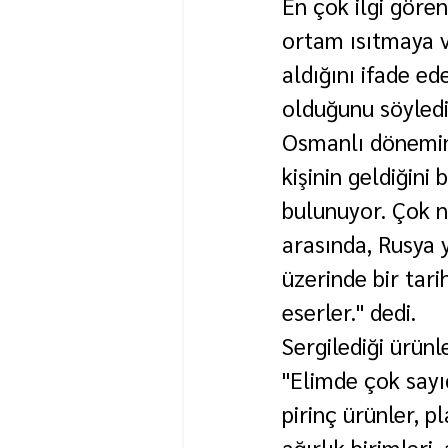
En çok ilgi gören
ortam ısıtmaya v
aldığını ifade ed
olduğunu söyledi
Osmanlı dönemine
kişinin geldiğin
bulunuyor. Çok na
arasında, Rusya 
üzerinde bir tari
eserler." dedi.
Sergilediği ürünl
"Elimde çok sayıd
pirinç ürünler, p
ağırlık birimleri