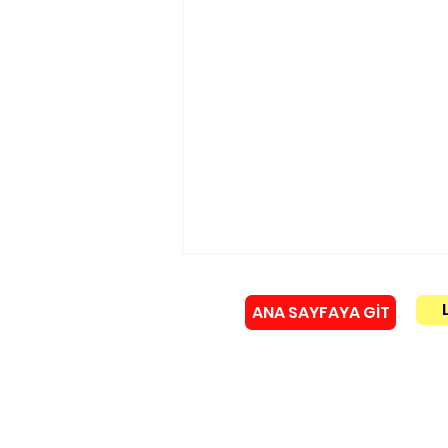
ANA SAYFAYA GİT
Künye
Murat Gerenli istifa etti!