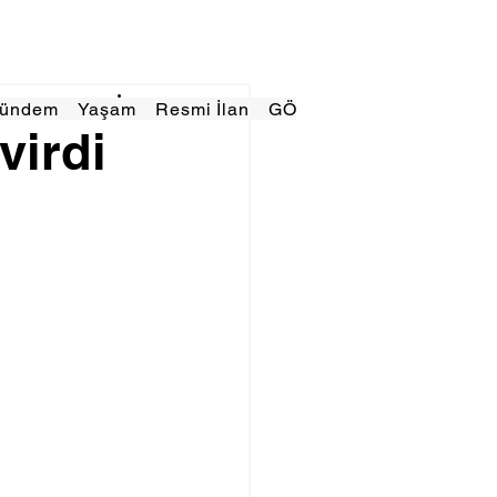
Gündem
Yaşam
Resmi İlan
GÖRÜNÜMTV
E GAZE
virdi