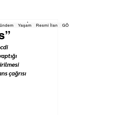
Gündem
Yaşam
Resmi İlan
GÖRÜNÜMTV
E GAZE
s”
cdi 
aptığı 
rilmesi 
ans çağrısı 