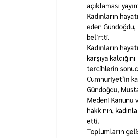
açıklaması yayım
Kadınların hayat
eden Gündoğdu, 8
belirtti.
Kadınların hayatı
karşıya kaldığını
tercihlerin sonu
Cumhuriyet’in ka
Gündoğdu, Musta
Medeni Kanunu v
hakkının, kadınla
etti.
Toplumların geliş