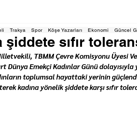
akikada okunur
eli
Trakya
Spor
Köşe Yazarları
Ekonomi
Güncel 
 şiddete sıfır toleran
Milletvekili, TBMM Çevre Komisyonu Üyesi Ve
t Dünya Emekçi Kadınlar Günü dolayısıyla y
nların toplumsal hayattaki yerinin güçlendi
terek kadına yönelik şiddete karşı sıfır toler