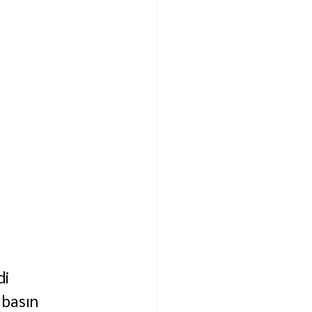
i 
basın 