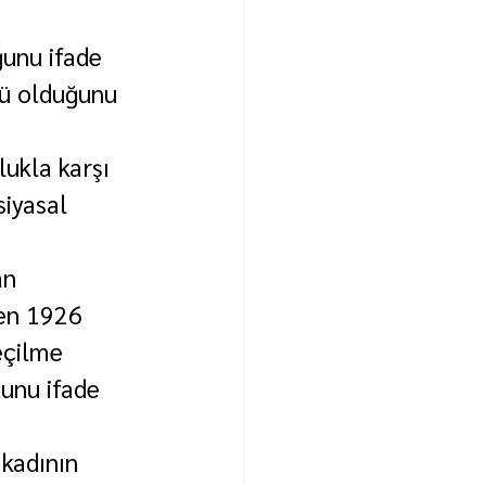
unu ifade 
nü olduğunu 
lukla karşı 
siyasal 
an 
en 1926 
eçilme 
ğunu ifade 
 kadının 