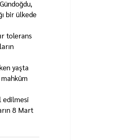
 Gündoğdu, 
ı bir ülkede 
ır tolerans 
ların 
ken yaşta 
ya mahkûm 
 edilmesi 
arın 8 Mart 