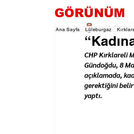
GÖRÜNÜM
Tevfik İŞÇİ
7 Mar
1 d
Ana Sayfa
Lüleburgaz
Kırklar
“Kadına
CHP Kırklareli 
Gündoğdu, 8 Mar
açıklamada, kadı
gerektiğini belir
yaptı.