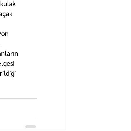
kulak 
açak 
yon 
.
nların 
lgesi 
ldiği 