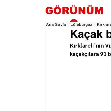
GÖRÜNÜM
gorunumhaber
27 E
Ana Sayfa
Lüleburgaz
Kırklar
Kaçak b
Kırklareli’nin V
kaçakçılara 91 b