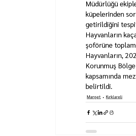
Müdürlüğü ekiple
küpelerinden so
getirildiğini tespi
Hayvanların kaç
şoförüne toplam 
Hayvanların, 202
Korunmuş Bölgel
kapsamında mezba
belirtildi.
Manşet
Kırklareli