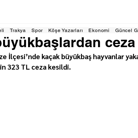
yl 2024
1 dakikada okunur
eli
Trakya
Spor
Köşe Yazarları
Ekonomi
Güncel 
üyükbaşlardan ceza
ize İlçesi’nde kaçak büyükbaş hayvanlar yak
in 323 TL ceza kesildi.