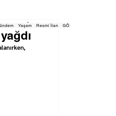
Gündem
Yaşam
Resmi İlan
GÖRÜNÜMTV
E GAZE
 yağdı
alanırken, 