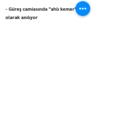
- Güreş camiasında "ahlı kemer" 
olarak anılıyor
Altın kemerin son ebedi sahibi olan 
Ahmet Taşçı'nın adı, güreş çevrelerinde 
yıllardır kemerle birlikte anılıyor.
Taşçı, 2001 yılında altın kemerin üçüncü 
kez daimi sahibi olmak için finalde Vedat 
Ergin ile karşı karşıya gelmiş, hakem 
kararlarına tepki göstererek müsabakayı 
bırakmış ve rakibinin elini kaldırarak 
galibiyeti ilan etmişti.
Bu olayın ardından güreş camiasında "O 
kemerde Ahmet Taşçı'nın ahı var, kimse 
alamaz" söylemi yaygınlaştı. Aradan 
geçen yıllarda hiçbir başpehlivanın altın 