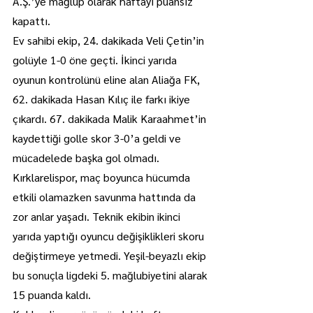
A.Ş.’ye mağlup olarak haftayı puansız 
kapattı.
Ev sahibi ekip, 24. dakikada Veli Çetin’in 
golüyle 1-0 öne geçti. İkinci yarıda 
oyunun kontrolünü eline alan Aliağa FK, 
62. dakikada Hasan Kılıç ile farkı ikiye 
çıkardı. 67. dakikada Malik Karaahmet’in 
kaydettiği golle skor 3-0’a geldi ve 
mücadelede başka gol olmadı.
Kırklarelispor, maç boyunca hücumda 
etkili olamazken savunma hattında da 
zor anlar yaşadı. Teknik ekibin ikinci 
yarıda yaptığı oyuncu değişiklikleri skoru 
değiştirmeye yetmedi. Yeşil-beyazlı ekip 
bu sonuçla ligdeki 5. mağlubiyetini alarak 
15 puanda kaldı.