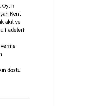
k Oyun 
uşan Kent 
k akıl ve 
 ifadeleri 
r verme 
m 
ın dostu 