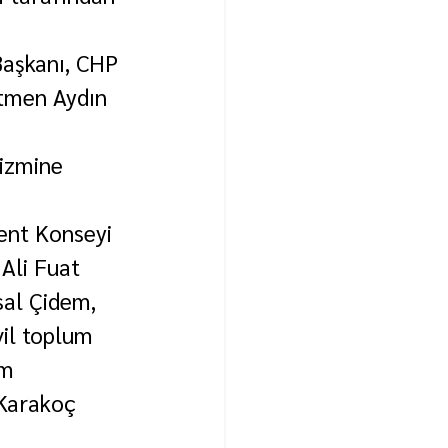
aşkanı, CHP 
etmen Aydın 
izmine 
ent Konseyi 
Ali Fuat 
al Çidem, 
il toplum 
em 
Karakoç 