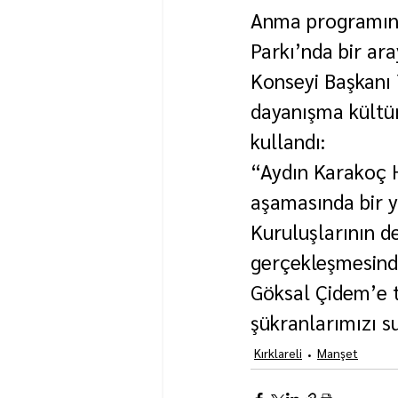
Anma programını
Parkı’nda bir ar
Konseyi Başkanı 
dayanışma kültür
kullandı:
“Aydın Karakoç H
aşamasında bir yo
Kuruluşlarının değ
gerçekleşmesind
Göksal Çidem’e t
şükranlarımızı s
Kırklareli
Manşet