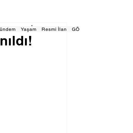
Gündem
Yaşam
Resmi İlan
GÖRÜNÜMTV
E GAZE
nıldı!