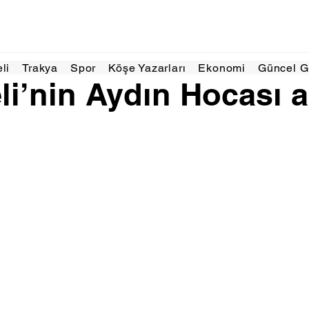
025
1 dakikada okunur
eli
Trakya
Spor
Köşe Yazarları
Ekonomi
Güncel 
li’nin Aydın Hocası a