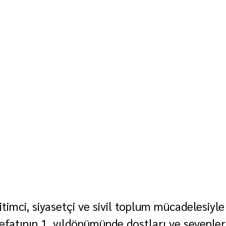
itimci, siyasetçi ve sivil toplum mücadelesiyle
efatının 1. yıldönümünde dostları ve sevenler