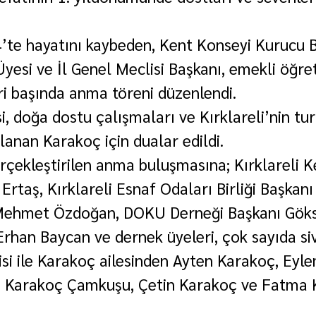
’te hayatını kaybeden, Kent Konseyi Kurucu B
 Üyesi ve İl Genel Meclisi Başkanı, emekli öğr
ri başında anma töreni düzenlendi.
, doğa dostu çalışmaları ve Kırklareli’nin tur
rlanan Karakoç için dualar edildi.
rçekleştirilen anma buluşmasına; Kırklareli K
rtaş, Kırklareli Esnaf Odaları Birliği Başkanı 
. Mehmet Özdoğan, DOKU Derneği Başkanı Göks
rhan Baycan ve dernek üyeleri, çok sayıda siv
isi ile Karakoç ailesinden Ayten Karakoç, Eyl
im Karakoç Çamkuşu, Çetin Karakoç ve Fatma 