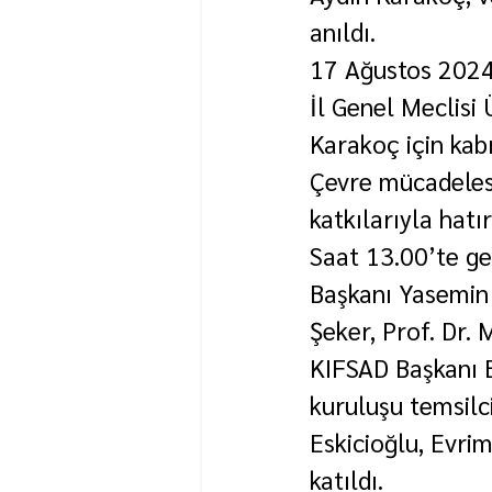
anıldı.
17 Ağustos 2024
İl Genel Meclisi
Karakoç için kab
Çevre mücadelesi
katkılarıyla hatı
Saat 13.00’te ge
Başkanı Yasemin E
Şeker, Prof. Dr
KIFSAD Başkanı E
kuruluşu temsilc
Eskicioğlu, Evr
katıldı.