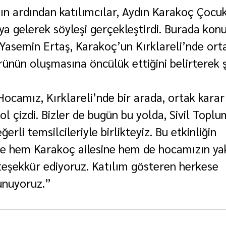
n ardından katılımcılar, Aydın Karakoç Çocu
aya gelerek söyleşi gerçekleştirdi. Burada kon
Yasemin Ertaş, Karakoç’un Kırklareli’nde orta
ünün oluşmasına öncülük ettiğini belirterek şu
ocamız, Kırklareli’nde bir arada, ortak kara
l çizdi. Bizler de bugün bu yolda, Sivil Toplu
erli temsilcileriyle birlikteyiz. Bu etkinliğin 
e hem Karakoç ailesine hem de hocamızın yak
eşekkür ediyoruz. Katılım gösteren herkese 
unuyoruz.”