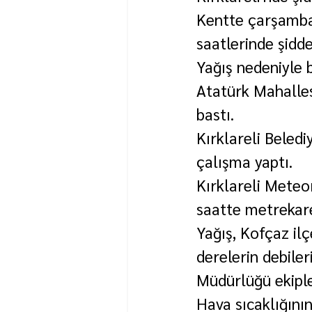
Kentte çarşamba
saatlerinde şiddet
Yağış nedeniyle b
Atatürk Mahallesi
bastı.
Kırklareli Belediy
çalışma yaptı.
Kırklareli Meteo
saatte metrekare
Yağış, Kofçaz ilç
derelerin debileri
Müdürlüğü ekiple
Hava sıcaklığını