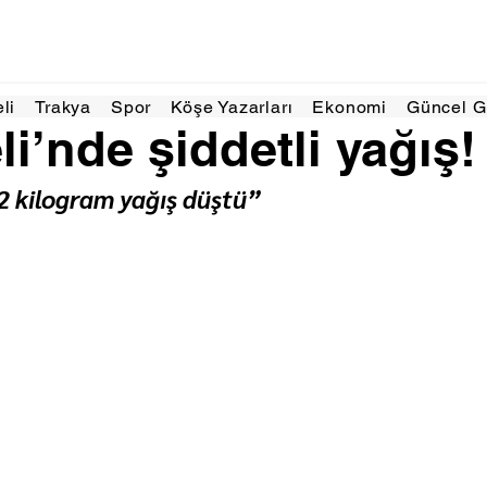
ca
1 dakikada okunur
eli
Trakya
Spor
Köşe Yazarları
Ekonomi
Güncel 
li’nde şiddetli yağış!
 kilogram yağış düştü”