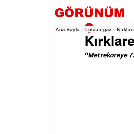
GÖRÜNÜM
gorunumhaber
9 O
Ana Sayfa
Lüleburgaz
Kırklar
Kırklare
“Metrekareye 72