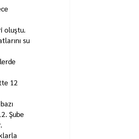
ece 
i oluştu.
tlarını su 
elerde 
tte 12 
 bazı 
112. Şube 
.
klarla 