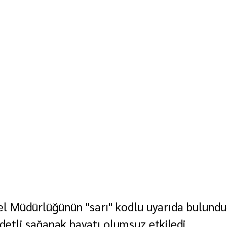
l Müdürlüğünün "sarı" kodlu uyarıda bulundu
ddetli sağanak hayatı olumsuz etkiledi.