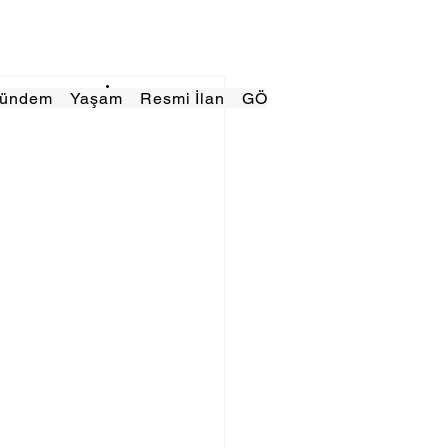
Gündem
Yaşam
Resmi İlan
GÖRÜNÜMTV
E GAZE