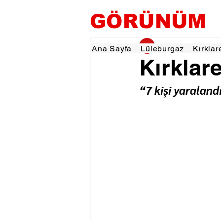
GÖRÜNÜM
gorunumhaber
23 
Ana Sayfa
Lüleburgaz
Kırklar
Kırklare
“7 kişi yaraland