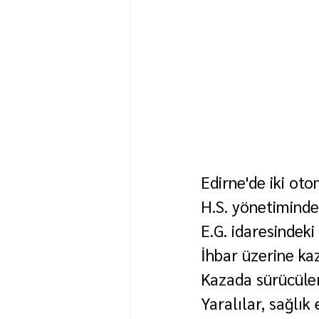
Edirne'de iki oto
H.S. yönetiminde
E.G. idaresindek
İhbar üzerine kaza
Kazada sürücüler 
Yaralılar, sağlık