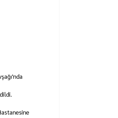
vşağı'nda 
ildi.
 Hastanesine 