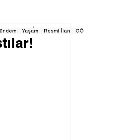
Gündem
Yaşam
Resmi İlan
GÖRÜNÜMTV
E GAZE
tılar!