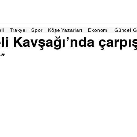
Ara 2025
1 dakikada okunur
eli
Trakya
Spor
Köşe Yazarları
Ekonomi
Güncel 
li Kavşağı’nda çarpış
ı”