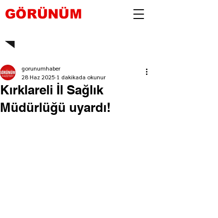
GÖRÜNÜM
gorunumhaber
28 Haz 2025
1 dakikada okunur
Kırklareli İl Sağlık
Müdürlüğü uyardı!