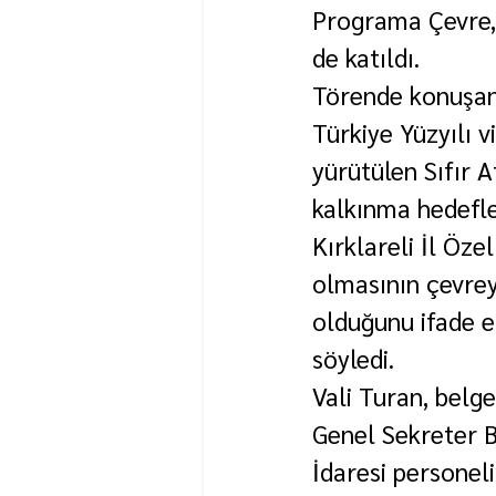
Programa Çevre, 
de katıldı.
Törende konuşan
Türkiye Yüzyılı 
yürütülen Sıfır A
kalkınma hedefle
Kırklareli İl Özel
olmasının çevrey
olduğunu ifade ed
söyledi.
Vali Turan, belge
Genel Sekreter B
İdaresi personelin