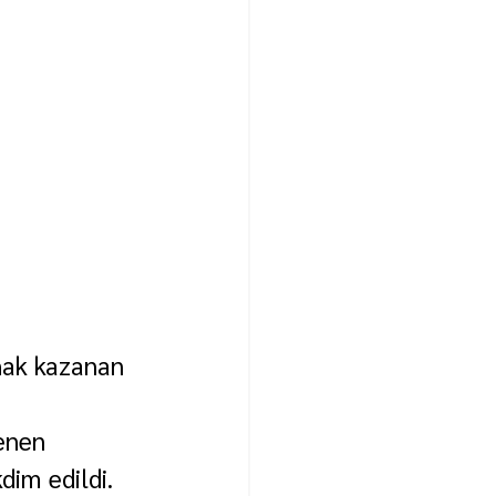
 hak kazanan 
enen 
dim edildi. 