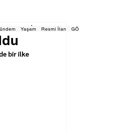
Gündem
Yaşam
Resmi İlan
GÖRÜNÜMTV
E GAZE
oldu
de bir ilke 