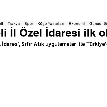
em
1 dakikada okunur
eli
Trakya
Spor
Köşe Yazarları
Ekonomi
Güncel 
li İl Özel İdaresi ilk 
l İdaresi, Sıfır Atık uygulamaları ile Türkiye'