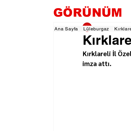
GÖRÜNÜM
gorunumhaber
1 T
Ana Sayfa
Lüleburgaz
Kırklar
Kırklare
Kırklareli İl Öze
imza attı.