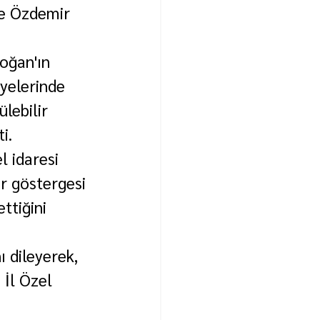
ce Özdemir 
oğan'ın 
yelerinde 
lebilir 
i.
l idaresi 
r göstergesi 
ttiğini 
ı dileyerek, 
İl Özel 