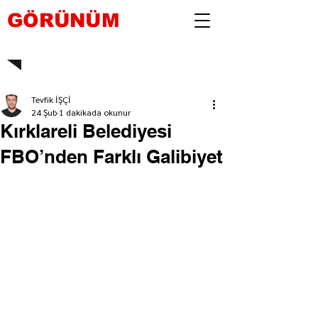
GÖRÜNÜM
Tevfik İŞÇİ
24 Şub
1 dakikada okunur
Kırklareli Belediyesi
FBO’nden Farklı Galibiyet