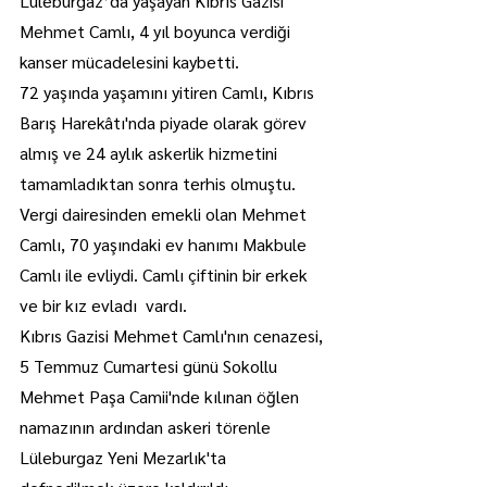
Lüleburgaz’da yaşayan Kıbrıs Gazisi 
Mehmet Camlı, 4 yıl boyunca verdiği 
kanser mücadelesini kaybetti.
72 yaşında yaşamını yitiren Camlı, Kıbrıs 
Barış Harekâtı'nda piyade olarak görev 
almış ve 24 aylık askerlik hizmetini 
tamamladıktan sonra terhis olmuştu.
Vergi dairesinden emekli olan Mehmet 
Camlı, 70 yaşındaki ev hanımı Makbule 
Camlı ile evliydi. Camlı çiftinin bir erkek 
ve bir kız evladı  vardı.
Kıbrıs Gazisi Mehmet Camlı'nın cenazesi, 
5 Temmuz Cumartesi günü Sokollu 
Mehmet Paşa Camii'nde kılınan öğlen 
namazının ardından askeri törenle 
Lüleburgaz Yeni Mezarlık'ta 