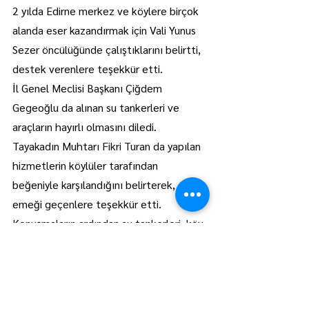
2 yılda Edirne merkez ve köylere birçok 
alanda eser kazandırmak için Vali Yunus 
Sezer öncülüğünde çalıştıklarını belirtti, 
destek verenlere teşekkür etti.
İl Genel Meclisi Başkanı Çiğdem 
Gegeoğlu da alınan su tankerleri ve 
araçların hayırlı olmasını diledi.
Tayakadın Muhtarı Fikri Turan da yapılan 
hizmetlerin köylüler tarafından 
beğeniyle karşılandığını belirterek, 
emeği geçenlere teşekkür etti.
Konuşmaların ardından su tankerleri, köy 
muhtarlarına teslim edildi. Daha sonra 
Sezer ve beraberindekiler araçlar 
inceledi, bilgi aldı.
Törene Belediye Başkan Vekili Savaş 