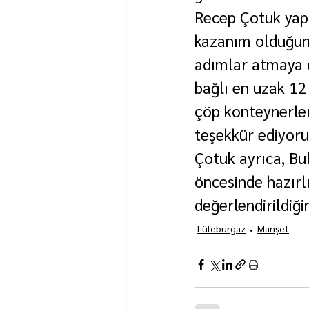
Recep Çotuk yapt
kazanım olduğunu
adımlar atmaya 
bağlı en uzak 12
çöp konteynerler
teşekkür ediyoru
Çotuk ayrıca, Bul
öncesinde hazırl
değerlendirildiğin
Lüleburgaz
Manşet