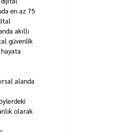
dijital 
uda en az 75 
ital 
nda akıllı 
tal güvenlik 
 hayata 
ırsal alanda 
öylerdeki 
anlık olarak 
ı 