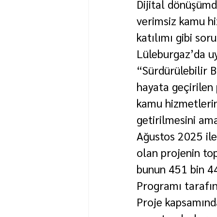
Dijital dönüşümde
verimsiz kamu hiz
katılımı gibi so
Lüleburgaz’da u
“Sürdürülebilir B
hayata geçirilen 
kamu hizmetlerini
getirilmesini ama
Ağustos 2025 ile
olan projenin to
bunun 451 bin 44
Programı tarafın
Proje kapsamında