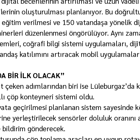
ijital becerilerinin artırılması ve uzun vadeli 
lerinin oluşturulması planlanıyor. Bu doğrult
 eğitim verilmesi ve 150 vatandaşa yönelik dij
inerleri düzenlenmesi öngörülüyor. Aynı zama
emleri, coğrafi bilgi sistemi uygulamaları, diji
andaş katılımını artıracak mobil uygulamalar
A BİR İLK OLACAK”
at çeken adımlarından biri ise Lüleburgaz’da k
ıllı çöp konteyneri sistemi oldu.
ata geçirilmesi planlanan sistem sayesinde k
ne yerleştirilecek sensörler doluluk oranını 
 bildirim gönderecek.
ltusunda çöp toplama araçları en uygun rotay