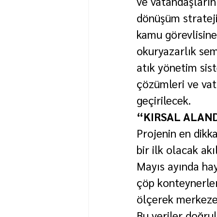
ve vatandaşların d
dönüşüm strateji
kamu görevlisine
okuryazarlık sem
atık yönetim sist
çözümleri ve vat
geçirilecek.
“KIRSAL ALAND
Projenin en dikk
bir ilk olacak ak
Mayıs ayında hay
çöp konteynerleri
ölçerek merkeze
Bu veriler doğru