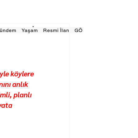
Gündem
Yaşam
Resmi İlan
GÖRÜNÜMTV
E GAZE
yle köylere 
ını anlık 
li, planlı 
yata 