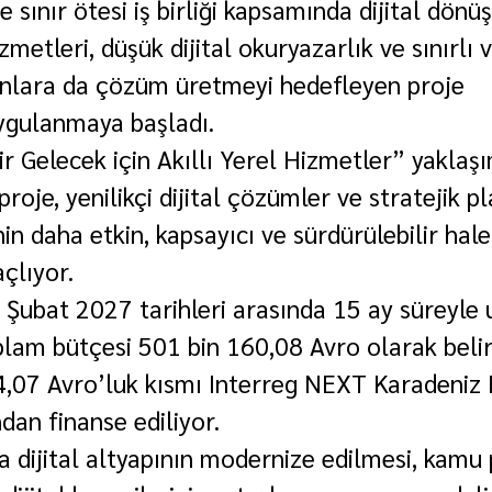
 sınır ötesi iş birliği kapsamında dijital dönüş
metleri, düşük dijital okuryazarlık ve sınırlı 
runlara da çözüm üretmeyi hedefleyen proje 
ygulanmaya başladı.
ir Gelecek için Akıllı Yerel Hizmetler” yaklaşı
proje, yenilikçi dijital çözümler ve stratejik 
n daha etkin, kapsayıcı ve sürdürülebilir hale
çlıyor.
 Şubat 2027 tarihleri arasında 15 ay süreyle
plam bütçesi 501 bin 160,08 Avro olarak belir
,07 Avro’luk kısmı Interreg NEXT Karadeniz 
dan finanse ediliyor.
 dijital altyapının modernize edilmesi, kamu 