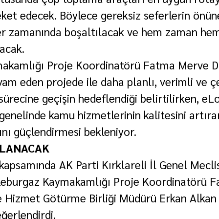
eket edecek. Böylece gereksiz seferlerin önüne
er zamanında boşaltılacak ve hem zaman hem 
acak.
akamlığı Proje Koordinatörü Fatma Merve Du
vam eden projede ile daha planlı, verimli ve ç
sürecine geçişin hedeflendiği belirtilirken, eL
genelinde kamu hizmetlerinin kalitesini artıra
ını güçlendirmesi bekleniyor.
ULANACAK
kapsamında AK Parti Kırklareli İl Genel Mecli
leburgaz Kaymakamlığı Proje Koordinatörü 
 Hizmet Götürme Birliği Müdürü Erkan Alkan 
ğerlendirdi.