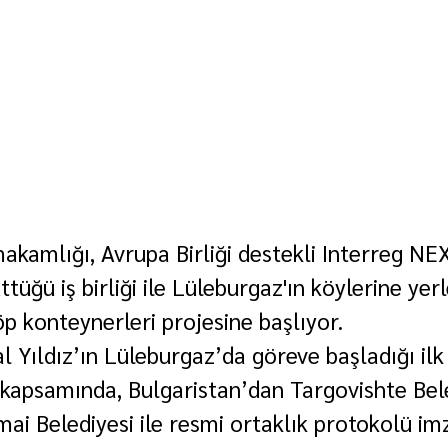
kamlığı, Avrupa Birliği destekli Interreg N
üğü iş birliği ile Lüleburgaz'ın köylerine yerl
öp konteynerleri projesine başlıyor.
ıldız’ın Lüleburgaz’da göreve başladığı ilk
kapsamında, Bulgaristan’dan Targovishte Bele
i Belediyesi ile resmi ortaklık protokolü im