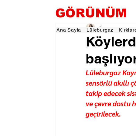
GÖRÜNÜM
Özlem KARAKOYUN
Ana Sayfa
Lüleburgaz
Kırklar
Köylerd
başlıyo
Lüleburgaz Kayma
sensörlü akıllı ç
takip edecek sis
ve çevre dostu h
geçirilecek.