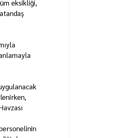
üm eksikliği, 
vatandaş 
mıyla 
planlamayla 
 
 uygulanacak 
lenirken, 
Havzası 
personelinin 