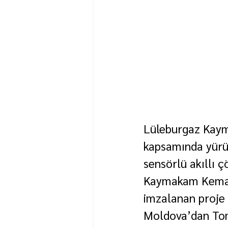
Lüleburgaz Kayma
kapsamında yürütt
sensörlü akıllı ç
Kaymakam Kemal Y
imzalanan proje 
Moldova’dan Toma