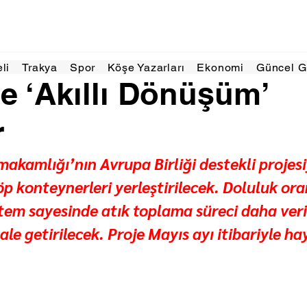
26 Mar
2 dakikada okunur
eli
Trakya
Spor
Köşe Yazarları
Ekonomi
Güncel 
e ‘Akıllı Dönüşüm’
r
kamlığı’nın Avrupa Birliği destekli projesi
öp konteynerleri yerleştirilecek. Doluluk oran
tem sayesinde atık toplama süreci daha verim
ale getirilecek. Proje Mayıs ayı itibariyle ha