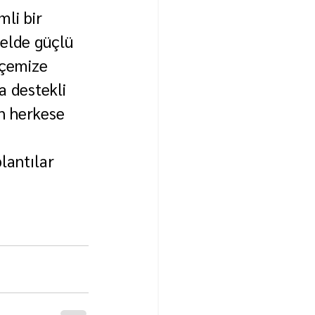
li bir 
elde güçlü 
lçemize 
 destekli 
n herkese 
lantılar 