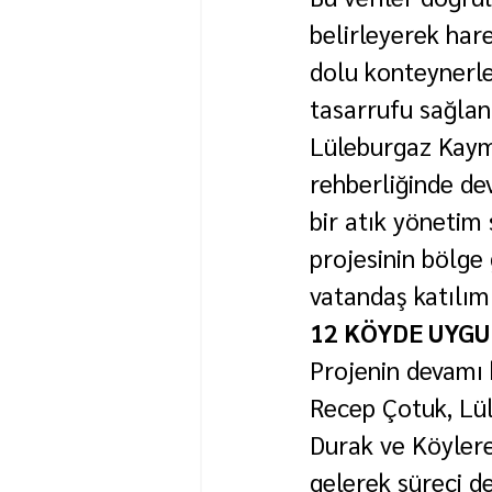
belirleyerek har
dolu konteynerl
tasarrufu sağlan
Lüleburgaz Kaym
rehberliğinde de
bir atık yönetim 
projesinin bölge 
vatandaş katılım
12 KÖYDE UYG
Projenin devamı 
Recep Çotuk, Lü
Durak ve Köylere
gelerek süreci de