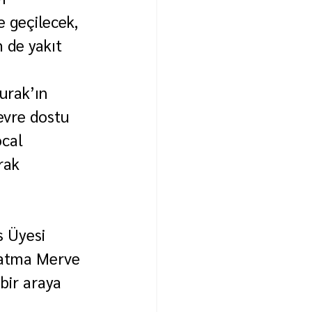
 geçilecek, 
de yakıt 
rak’ın 
evre dostu 
ocal 
rak 
s Üyesi 
Fatma Merve 
bir araya 