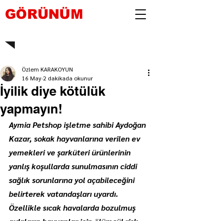
GÖRÜNÜM
Özlem KARAKOYUN
16 May
2 dakikada okunur
İyilik diye kötülük
yapmayın!
Aymia Petshop işletme sahibi Aydoğan 
Kazar, sokak hayvanlarına verilen ev 
yemekleri ve şarküteri ürünlerinin 
yanlış koşullarda sunulmasının ciddi 
sağlık sorunlarına yol açabileceğini 
belirterek vatandaşları uyardı. 
Özellikle sıcak havalarda bozulmuş 