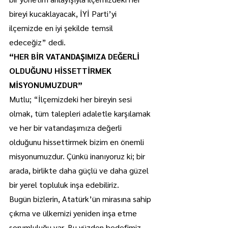
bireyi kucaklayacak, İYİ Parti’yi 
ilçemizde en iyi şekilde temsil 
edeceğiz” dedi.
“HER BİR VATANDAŞIMIZA DEĞERLİ 
OLDUĞUNU HİSSETTİRMEK 
MİSYONUMUZDUR”
Mutlu; “İlçemizdeki her bireyin sesi 
olmak, tüm talepleri adaletle karşılamak 
ve her bir vatandaşımıza değerli 
olduğunu hissettirmek bizim en önemli 
misyonumuzdur. Çünkü inanıyoruz ki; bir 
arada, birlikte daha güçlü ve daha güzel 
bir yerel topluluk inşa edebiliriz.
Bugün bizlerin, Atatürk’ün mirasına sahip 
çıkma ve ülkemizi yeniden inşa etme 
sorumluluğu var. Bu yüzden hedefimiz 