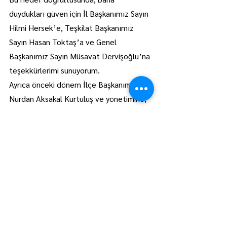
duydukları güven için İl Başkanımız Sayın 
Hilmi Hersek’e, Teşkilat Başkanımız 
Sayın Hasan Toktaş’a ve Genel 
Başkanımız Sayın Müsavat Dervişoğlu’na 
teşekkürlerimi sunuyorum.
Ayrıca önceki dönem İlçe Başkanımız 
Nurdan Aksakal Kurtuluş ve yönetimine, 
Lüleburgaz’ımız için verdikleri emekler 
ve yaptıkları özverili çalışmalardan 
dolayı içtenlikle teşekkür ediyorum.
Bu yolda yürürken her zaman bizlere 
destek veren, fikirleriyle, emeğiyle katkı 
sağlayan herkese teşekkür ederim. 
Hepinizin görüşlerine, fikirlerine ve 
katkılarına değer veriyorum. Birlik ve 
beraberlik içinde, sağduyu ve 