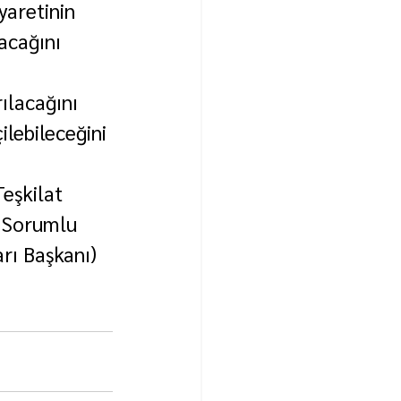
aretinin 
acağını 
ılacağını 
ilebileceğini 
eşkilat 
 Sorumlu 
rı Başkanı) 