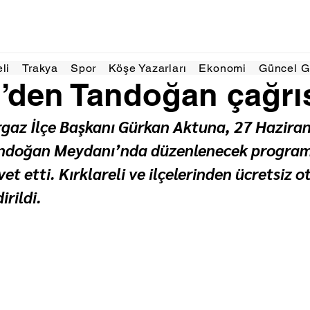
 dakikada okunur
eli
Trakya
Spor
Köşe Yazarları
Ekonomi
Güncel 
ti’den Tandoğan çağrıs
urgaz İlçe Başkanı Gürkan Aktuna, 27 Hazira
ndoğan Meydanı’nda düzenlenecek program
et etti. Kırklareli ve ilçelerinden ücretsiz o
irildi.