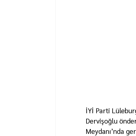
İYİ Parti Lülebu
Dervişoğlu önde
Meydanı’nda gerç