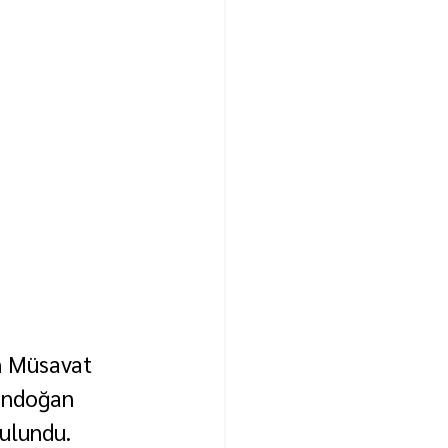
n Müsavat 
andoğan 
ulundu.