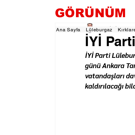
GÖRÜNÜM
Tevfik İŞÇİ
22 Haz
1
Ana Sayfa
Lüleburgaz
Kırklar
İYİ Par
İYİ Parti Lüleb
günü Ankara Ta
vatandaşları dav
kaldırılacağı bild