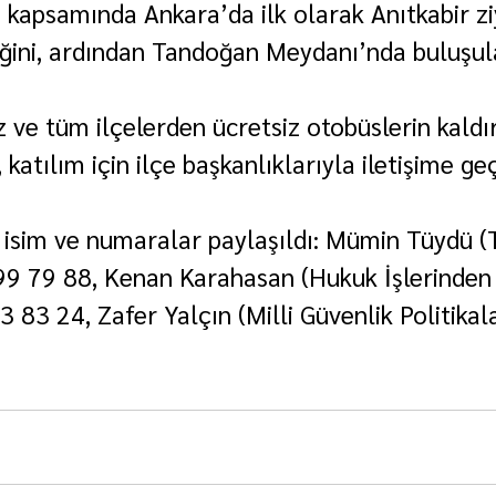
kapsamında Ankara’da ilk olarak Anıtkabir ziy
eğini, ardından Tandoğan Meydanı’nda buluşul
 ve tüm ilçelerden ücretsiz otobüslerin kaldır
katılım için ilçe başkanlıklarıyla iletişime geç
şu isim ve numaralar paylaşıldı: Mümin Tüydü (T
99 79 88, Kenan Karahasan (Hukuk İşlerinden
83 24, Zafer Yalçın (Milli Güvenlik Politikala