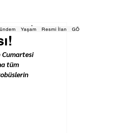
Gündem
Yaşam
Resmi İlan
GÖRÜNÜMTV
E GAZE
ı!
n Cumartesi 
a tüm 
tobüslerin 