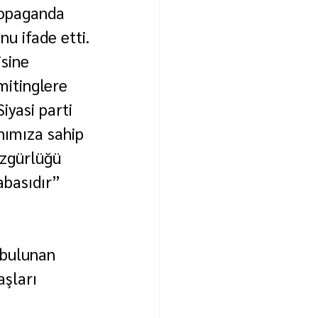
ropaganda 
u ifade etti.
sine 
mitinglere 
iyasi parti 
nımıza sahip 
özgürlüğü 
abasıdır” 
 bulunan 
şları 