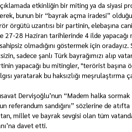
çıklamada etkinliğin bir miting ya da siyasi p
terek, bunun bir “bayrak açma iradesi” olduğun
r örgütü uzantısı bir partinin, elebaşına cani
le 27-28 Haziran tarihlerinde 4 ilde yapacağı 
 sahipsiz olmadığını göstermek için oradayız. S
izin, sadece şanlı Türk bayrağımızı alıp vata
rtinin yapacağı bu mitingler, "terörist başına 
algısı yaratarak bu haksızlığı meşrulaştırma ç
.
savat Dervişoğlu’nun “Madem halka sormak 
yun referandum sandığını” sözlerine de atıfta
tan, millet ve bayrak sevgisi olan tüm vatanda
ı’na davet etti.