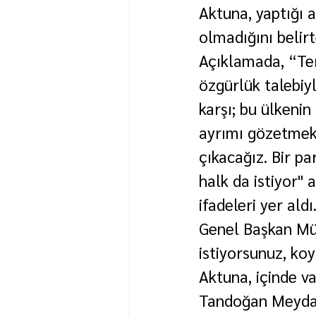
Aktuna, yaptığı a
olmadığını belir
Açıklamada, “Terö
özgürlük talebiy
karşı; bu ülkenin
ayrımı gözetmeks
çıkacağız. Bir pa
halk da istiyor" 
ifadeleri yer aldı
Genel Başkan Mü
istiyorsunuz, ko
Aktuna, içinde va
Tandoğan Meydan