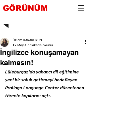
GÖRÜNÜM
Özlem KARAKOYUN
12 May
1 dakikada okunur
İngilizce konuşamayan
kalmasın!
Lüleburgaz’da yabancı dil eğitimine 
yeni bir soluk getirmeyi hedefleyen 
Prolingo Language Center düzenlenen 
törenle kapılarını açtı.