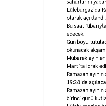
sahurlarını yapa
Lüleburgaz’da Ra
olarak açıklandı.
Bu saat itibarıyl
edecek.
Gün boyu tutulac
okunacak akşam ez
Mübarek ayın en 
Mart’ta idrak edi
Ramazan ayının s
19:28’de açılaca
Ramazan ayının 
birinci günü kutl
Lüleburgaz’da ba