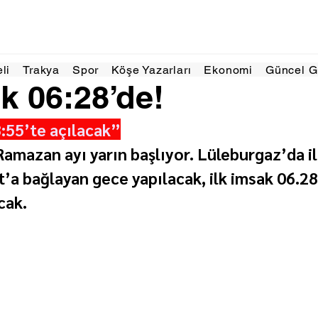
 dakikada okunur
eli
Trakya
Spor
Köşe Yazarları
Ekonomi
Güncel 
ak 06:28’de!
8:55’te açılacak”
Ramazan ayı yarın başlıyor. Lüleburgaz’da il
’a bağlayan gece yapılacak, ilk imsak 06.28’d
cak.