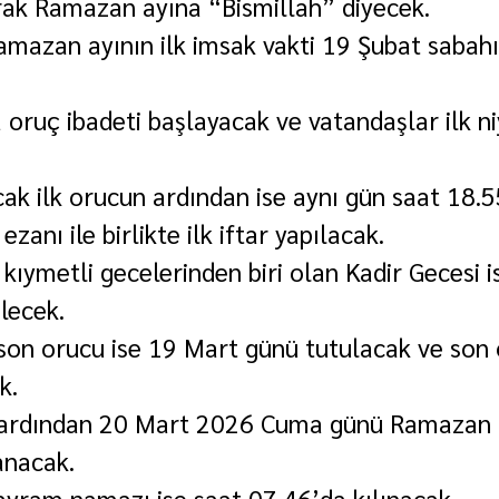
rak Ramazan ayına “Bismillah” diyecek.
mazan ayının ilk imsak vakti 19 Şubat sabahı
a oruç ibadeti başlayacak ve vatandaşlar ilk niy
ak ilk orucun ardından ise aynı gün saat 18.5
anı ile birlikte ilk iftar yapılacak.
kıymetli gecelerinden biri olan Kadir Gecesi i
lecek.
on orucu ise 19 Mart günü tutulacak ve son 
k.
ardından 20 Mart 2026 Cuma günü Ramazan 
anacak.
yram namazı ise saat 07.46’da kılınacak.