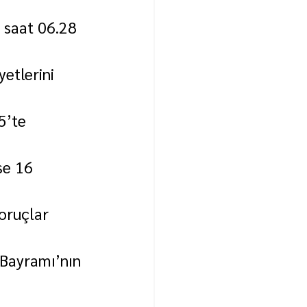
 saat 06.28 
etlerini 
5’te 
se 16 
oruçlar 
Bayramı’nın 