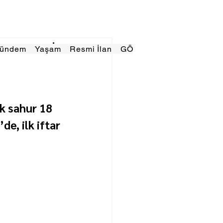
Gündem
Yaşam
Resmi İlan
GÖRÜNÜMTV
E GAZE
k sahur 18 
e, ilk iftar 