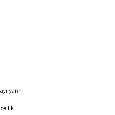
yı yarın 
e ilk 