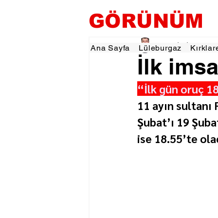
GÖRÜNÜM
Tevfik İŞÇİ
18 Şub
1
Ana Sayfa
Lüleburgaz
Kırklar
İlk ims
“İlk gün oruç 1
11 ayın sultanı 
Şubat’ı 19 Şubat
ise 18.55’te ola