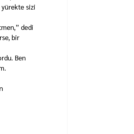
yürekte sizi 
tmen,” dedi 
se, bir 
ordu. Ben 
m. 
n 