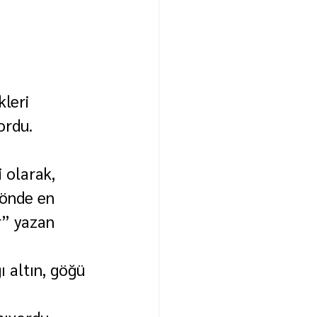
leri 
ordu. 
 olarak, 
 önde en 
r” yazan 
 altın, göğü 