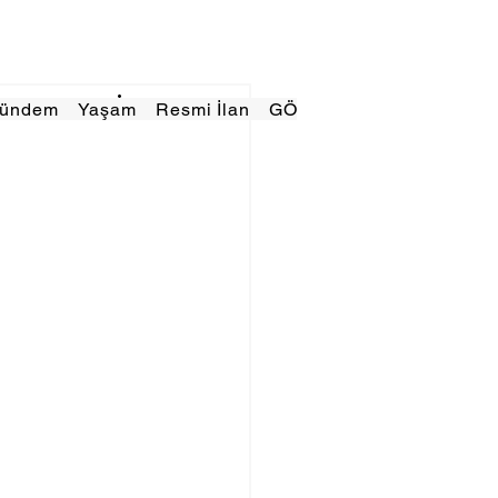
Gündem
Yaşam
Resmi İlan
GÖRÜNÜMTV
E GAZE