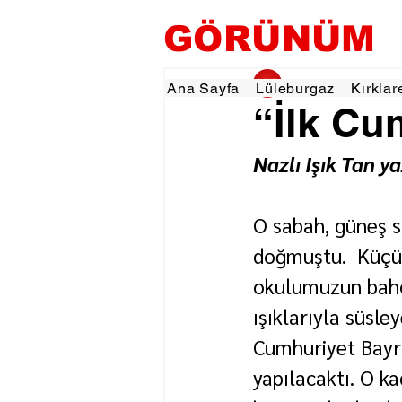
GÖRÜNÜM
gorunumhaber
28 E
Ana Sayfa
Lüleburgaz
Kırklar
“İlk Cu
Nazlı Işık Tan ya
O sabah, güneş s
doğmuştu.  Küçü
okulumuzun bahçe
ışıklarıyla süsle
Cumhuriyet Bayr
yapılacaktı. O ka