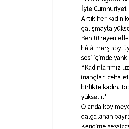
İşte Cumhuriyet 
Artık her kadın k
çalışmayla yüks
Ben titreyen ell
hâlâ marş söylü
sesi içimde yankı
“Kadınlarımız uzu
inançlar, cehalet
birlikte kadın, to
yükselir.”
O anda köy meyda
dalgalanan bayr
Kendime sessizce