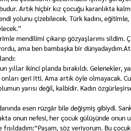
budur. Artık hiçbir kız çocuğu karanlıkta kalm
endi yolunu çizebilecek. Türk kadını, eğitimle, b
elecek.”
erimle mendilimi çıkarıp gözyaşlarımı sildim. 
yordu, ama ben bambaşka bir dünyadaydım.At
landı:
n yıllar ikinci planda bırakıldı. Gelenekler, ya
 onları geri itti. Ama artık öyle olmayacak. C
plumun yarısı değil, kalbidir. Kadın özgürleşirs
nında esen rüzgâr bile değişmiş gibiydi. Sank
akta onun nefesi, her çocuk gülüşünde onun u
 fısıldadım:“Paşam, söz veriyorum. Bu çocukl