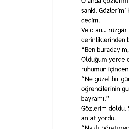
O anda gözlerim 
sanki. Gözlerimi
dedim.
Ve o an... rüzgâr
derinliklerinden 
“Ben buradayım,
Olduğum yerde do
ruhumun içinden
“Ne güzel bir gü
öğrencilerinin g
bayramı.”
Gözlerim doldu. 
anlatıyordu.
“Nazlı öğretmeni