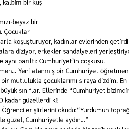
 kalbim bir kuş 
ızı-beyaz bir 
. Çocuklar 
arla koşuşturuyor, kadınlar evlerinden getirdik
lara diziyor, erkekler sandalyeleri yerleştiriy
 aynı parıltı: Cumhuriyet’in coşkusu.
tmen… Yeni atanmış bir Cumhuriyet öğretmeni
z bir mutlulukla çocuklarımı sıraya dizdim. En
 büyük sınıflar. Ellerinde “Cumhuriyet bizimdi
 kadar güzellerdi ki!
 Öğrenciler şiirlerini okudu:“Yurdumun toprağı
le güzel, Cumhuriyetle aydın…”