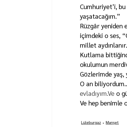
Cumhuriyet’i, bu 
yaşatacağım.”
Rüzgâr yeniden e
içimdeki o ses, “
millet aydınlanır
Kutlama bittiğind
okulumun merdiv
Gözlerimde yaş,
O an biliyordum…
evladıyım.Ve
 o g
Ve hep benimle o
Lüleburgaz
Manşet