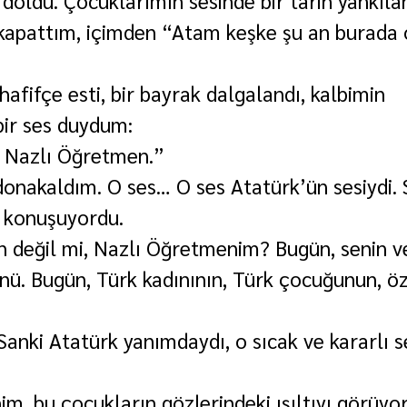
doldu. Çocuklarımın sesinde bir tarih yankıla
 kapattım, içimden “Atam keşke şu an burada 
 hafifçe esti, bir bayrak dalgalandı, kalbimin 
bir ses duydum:
 Nazlı Öğretmen.”
nakaldım. O ses… O ses Atatürk’ün sesiydi. 
 konuşuyordu.
n değil mi, Nazlı Öğretmenim? Bugün, senin v
ünü. Bugün, Türk kadınının, Türk çocuğunun, ö
Sanki Atatürk yanımdaydı, o sıcak ve kararlı s
m, bu çocukların gözlerindeki ışıltıyı görüyo