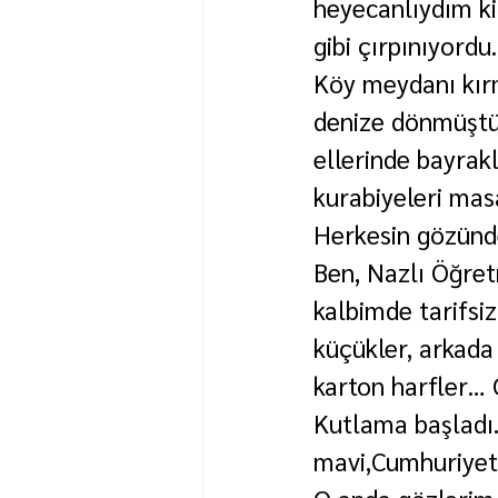
heyecanlıydım ki,
gibi çırpınıyordu.
Köy meydanı kırm
denize dönmüştü
ellerinde bayrakl
kurabiyeleri masa
Herkesin gözünde
Ben, Nazlı Öğre
kalbimde tarifsi
küçükler, arkada
karton harfler… O
Kutlama başladı.
mavi,Cumhuriyet