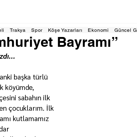
ki 2025
2 dakikada okunur
eli
Trakya
Spor
Köşe Yazarları
Ekonomi
Güncel 
mhuriyet Bayramı”
zdı...
anki başka türlü 
k köyümde, 
sini sabahın ilk 
yen çocuklarım. İlk 
amı kutlamamız 
dar 