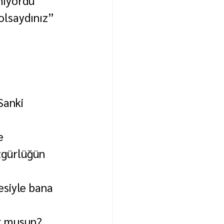
nıyordu 
olsaydınız” 
Sanki 
e 
zgürlüğün 
esiyle bana 
r musun? 