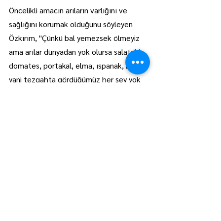
Öncelikli amacın arıların varlığını ve 
sağlığını korumak olduğunu söyleyen 
Özkırım, "Çünkü bal yemezsek ölmeyiz 
ama arılar dünyadan yok olursa salatalık, 
domates, portakal, elma, ıspanak, marul 
yani tezgahta gördüğümüz her şey yok 
olur. Arıların döllenmesine yardımcı 
olduğu mera alanlarındaki çiçekler de 
bitkiler olmayacağı için inekler, koyunlar 
hayvancılığın beslenmesi dolayısıyla et 
ve süt ürünlerimizde de azalma olur. Arı 
bu kadar merkezde." diye kaydetti. AA
Trakya
Manşet