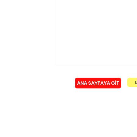
ANA SAYFAYA GİT
Künye
Yürükoğlu ailesinin acı
günü!