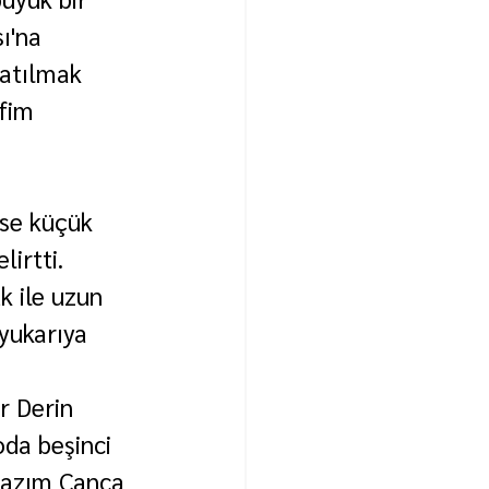
ı'na 
atılmak 
fim 
ise küçük 
irtti.
k ile uzun 
yukarıya 
r Derin 
da beşinci 
Nazım Canca 