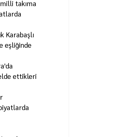
 milli takıma 
atlarda 
k Karabaşlı 
e eşliğinde 
a'da 
de ettikleri 
r 
piyatlarda 