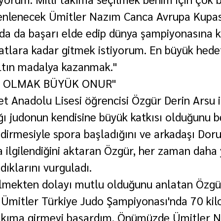
zenlenecek Ümitler Nazım Canca Avrupa Kupas
da da başarı elde edip dünya şampiyonasına k
atlara kadar gitmek istiyorum. En büyük hede
ltın madalya kazanmak."
A OLMAK BÜYÜK ONUR"
et Anadolu Lisesi öğrencisi Özgür Derin Arsu 
ı judonun kendisine büyük katkısı olduğunu bel
dirmesiyle spora başladığını ve arkadaşı Doru
 ilgilendiğini aktaran Özgür, her zaman daha 
ıklarını vurguladı.
ilmekten dolayı mutlu olduğunu anlatan Özgü
 Ümitler Türkiye Judo Şampiyonası'nda 70 kilo
takıma girmeyi başardım. Önümüzde Ümitler 