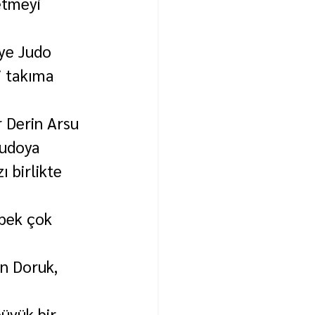
etmeyi 
ye Judo 
i takıma 
 Derin Arsu 
judoya 
 birlikte 
pek çok 
en Doruk, 
üyük bir 