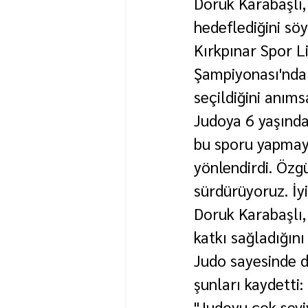
Doruk Karabaşlı,
hedeflediğini söy
Kırkpınar Spor L
Şampiyonası'nda 
seçildiğini anıms
Judoya 6 yaşında
bu sporu yapmay
yönlendirdi. Özgü
sürdürüyoruz. İyi 
Doruk Karabaşlı,
katkı sağladığını 
Judo sayesinde di
şunları kaydetti:
"Judoyu çok sevi