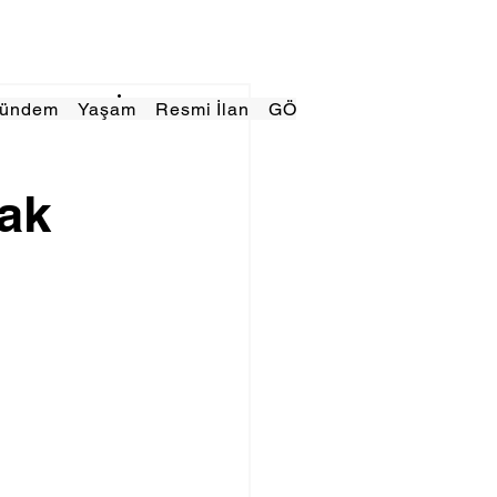
Gündem
Yaşam
Resmi İlan
GÖRÜNÜMTV
E GAZE
mak