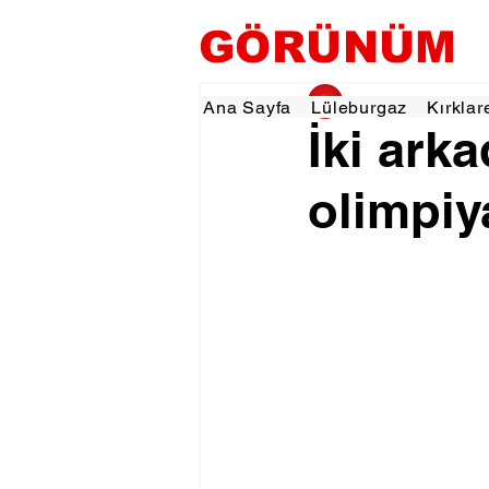
GÖRÜNÜM
gorunumhaber
4 M
Ana Sayfa
Lüleburgaz
Kırklar
İki ark
olimpiy