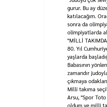
gurur. Bu ay dü
katılacağım. Ora
sonra da olimpiy
olimpiyatlarda a
"MİLLİ TAKIMD
80. Yıl Cumhuriy
yaşlarda başladığ
Babasının yönlen
zamandır judoyla
çıkmaya odakland
Milli takıma seç
Arsu, "Spor Toto
oldum ve milli 