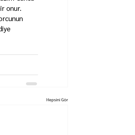
r onur. 
porcunun 
diye 
Hepsini Gör