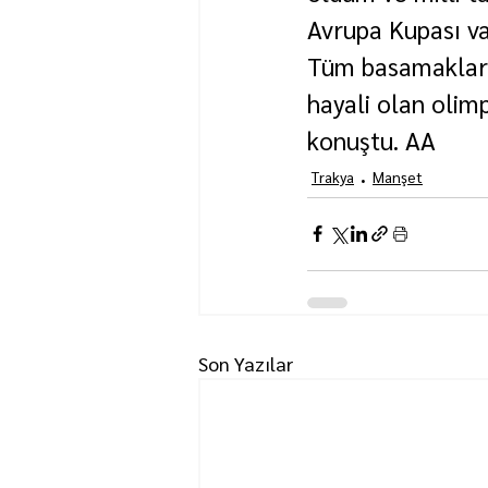
Avrupa Kupası var
Tüm basamakları 
hayali olan olim
konuştu. AA
Trakya
Manşet
Son Yazılar