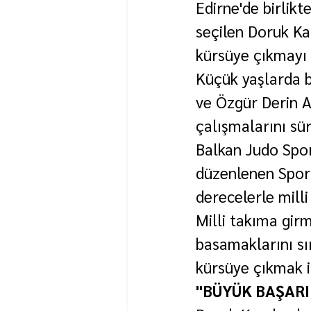
Edirne'de birlikt
seçilen Doruk Ka
kürsüye çıkmayı 
Küçük yaşlarda b
ve Özgür Derin A
çalışmalarını sü
Balkan Judo Spor
düzenlenen Spor 
derecelerle milli
Milli takıma gir
basamaklarını sı
kürsüye çıkmak i
"BÜYÜK BAŞARI