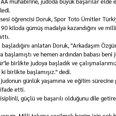
 AA muhabirine, judoda büyük başarılar elde 
ledi.
isesi öğrencisi Doruk, Spor Toto Ümitler Türki
90 kiloda gümüş madalya kazandığını ve mill
attı.
 başladığını anlatan Doruk, "Arkadaşım Özgür
a başlamıştı ve hemen ardından babası beni 
r'le birlikte judoya başladık ve çalışmalarımızı
ki birlikte başlamışız." dedi.
 judonun günlük yaşamına ve eğitim sürecine 
ifade etti.
siplinli, güçlü ve başarılı olduğunu dile getir
yorum. Milli takıma seçilmek benim için çok b