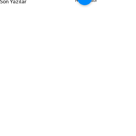
Hepsini Gör
Son Yazılar
ANA SAYFAYA GİT
LÜLEBURGAZ