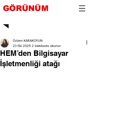
GÖRÜNÜM
Özlem KARAKOYUN
23 Eki 2025
2 dakikada okunur
HEM’den Bilgisayar
İşletmenliği atağı