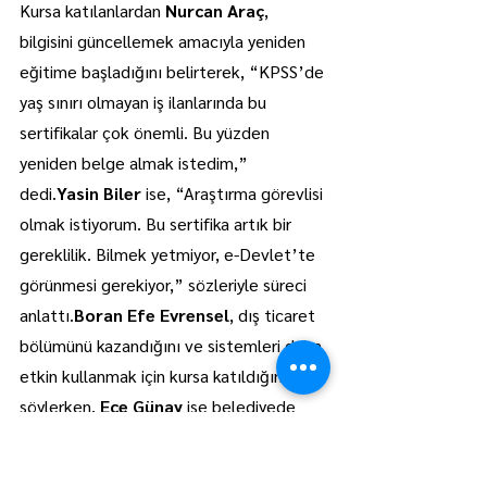
Kursa katılanlardan 
Nurcan Araç
, 
bilgisini güncellemek amacıyla yeniden 
eğitime başladığını belirterek, “KPSS’de 
yaş sınırı olmayan iş ilanlarında bu 
sertifikalar çok önemli. Bu yüzden 
yeniden belge almak istedim,” 
dedi.
Yasin Biler
 ise, “Araştırma görevlisi 
olmak istiyorum. Bu sertifika artık bir 
gereklilik. Bilmek yetmiyor, e-Devlet’te 
görünmesi gerekiyor,” sözleriyle süreci 
anlattı.
Boran Efe Evrensel
, dış ticaret 
bölümünü kazandığını ve sistemleri daha 
etkin kullanmak için kursa katıldığını 
söylerken, 
Ece Günay
 ise belediyede 
büro personeli olmak için bu sertifikanın 
şart olduğunu vurguladı.