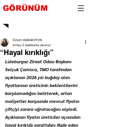
GÖRÜNÜM
Özlem KARAKOYUN
4 Haz
2 dakikada okunur
“Hayal kırıklığı”
Lüleburgaz Ziraat Odası Başkanı 
Selçuk Çamlıca, TMO tarafından 
açıklanan 2026 yılı buğday alım 
fiyatlarının üreticinin beklentilerini 
karşılamadığını belirterek, artan 
maliyetler karşısında mevcut fiyatın 
çiftçiyi zarara uğratacağını söyledi. 
Açıklanan fiyatın üreticiler açısından 
hayal kırıklığı yarattığını ifade eden 