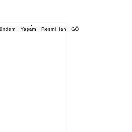
Gündem
Yaşam
Resmi İlan
GÖRÜNÜMTV
E GAZE