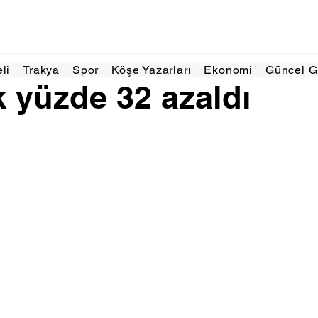
l 2025
1 dakikada okunur
eli
Trakya
Spor
Köşe Yazarları
Ekonomi
Güncel 
ık yüzde 32 azaldı