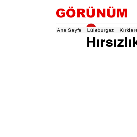
GÖRÜNÜM
gorunumhaber
9 Ey
Ana Sayfa
Lüleburgaz
Kırklar
Hırsızl