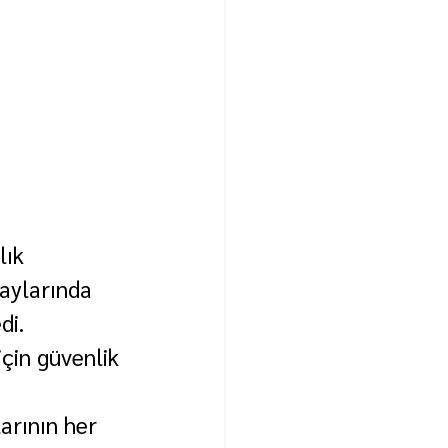
lık 
laylarında 
di.
çin güvenlik 
arının her 