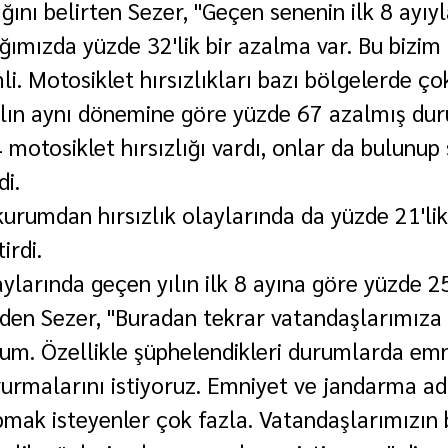
ını belirten Sezer, "Geçen senenin ilk 8 ayıyla
ğımızda yüzde 32'lik bir azalma var. Bu bizim
. Motosiklet hırsızlıkları bazı bölgelerde çok
ılın aynı dönemine göre yüzde 67 azalmış du
motosiklet hırsızlığı vardı, onlar da bulunup 
di.
 kurumdan hırsızlık olaylarında da yüzde 21'li
irdi.
aylarında geçen yılın ilk 8 ayına göre yüzde 2
den Sezer, "Buradan tekrar vatandaşlarımıza 
um. Özellikle şüphelendikleri durumlarda emn
rmalarını istiyoruz. Emniyet ve jandarma ad
apmak isteyenler çok fazla. Vatandaşlarımızın 