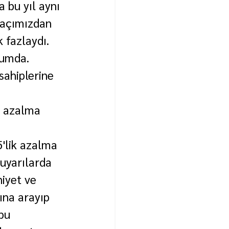
 bu yıl aynı 
 açımızdan 
 fazlaydı. 
rumda. 
sahiplerine 
k azalma 
5'lik azalma 
uyarılarda 
iyet ve 
ına arayıp 
bu 