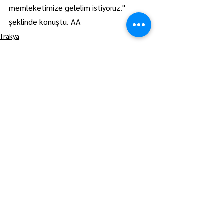
memleketimize gelelim istiyoruz." 
şeklinde konuştu. AA
Trakya
Manşet
Hepsini Gör
Son Yazılar