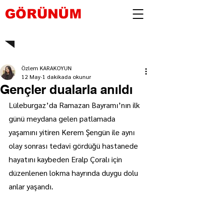
GÖRÜNÜM
Özlem KARAKOYUN
12 May
1 dakikada okunur
Gençler dualarla anıldı
Lüleburgaz’da Ramazan Bayramı’nın ilk 
günü meydana gelen patlamada 
yaşamını yitiren Kerem Şengün ile aynı 
olay sonrası tedavi gördüğü hastanede 
hayatını kaybeden Eralp Çoralı için 
düzenlenen lokma hayrında duygu dolu 
anlar yaşandı.