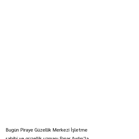
Bugün Piraye Güzellik Merkezi İşletme 
sahibi ve güzellik uzmanı Pınar Aydın’la 