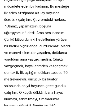
mücadele eden bir kadınım. Bu mesleğe 
ilk adım attığımda altı ay boyunca 
ücretsiz çalıştım. Çevremdeki herkes, 
“Olmaz, yapamazsın, boşuna 
uğraşıyorsun” dedi. Ama ben inandım. 
Çünkü biliyordum ki hedeflerine yürüyen 
bir kadını hiçbir engel durduramaz. Maddi 
ve manevi sıkıntılar yaşadım, defalarca 
yoruldum ama vazgeçmedim. Çünkü 
vazgeçmek, hayallerimden vazgeçmek 
demekti. İlk açtığım dükkan sadece 20 
metrekareydi. Küçücük bir kuaför 
salonunda on yıl boyunca gece gündüz 
çalıştım. O küçük dükkân bana hayal 
kurmayı, sabretmeyi, tırnaklarımla 
kazımayı öğretti. Bugün ise 160 