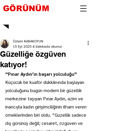
GÖRÜNÜM
Özlem KARAKOYUN
15 Eyl 2025
4 dakikada okunur
Güzelliğe özgüven
katıyor!
“Pınar Aydın’ın başarı yolculuğu”
Küçücük bir kuaför dükkânında başlayan 
yolculuğunu bugün modern bir güzellik 
merkezine taşıyan Pınar Aydın, azim ve 
inancıyla kadın girişimciliğinin ilham veren 
örneklerinden biri oldu. “Güzellik sadece 
dış görünüş değil; cesaret, özgüven ve 