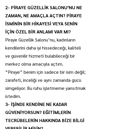
2- PİRAYE GÜZELLİK SALONU’NU NE 
ZAMAN, NE AMAÇLA AÇTIN? PİRAYE 
İSMİNİN BİR HİKAYESİ VEYA SENİN 
İÇİN ÖZEL BİR ANLAMI VAR MI?
Piraye Güzellik Salonu’nu, kadınların 
kendilerini daha iyi hissedeceği, kaliteli 
ve güvenilir hizmeti bulabileceği bir 
merkez olma amacıyla açtım.
“Piraye” benim için sadece bir isim değil; 
zarafeti, inceliği ve aynı zamanda gücü 
simgeliyor. Bu ruhu işletmeme yansıtmak 
istedim.
3- İŞİNDE KENDİNE NE KADAR 
GÜVENİYORSUN? EĞİTİMLERİN 
TECRÜBELERİN HAKKINDA BİZE BİLGİ 
VEREBİLİR MİSİN?