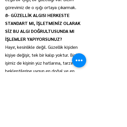
görevimiz de o ışığı ortaya çıkarmak.
8- GÜZELLİK ALGISI HERKESTE 
STANDART MI, İŞLETMENİZ OLARAK 
SİZ BU ALGI DOĞRULTUSUNDA MI 
İŞLEMLER YAPIYORSUNUZ?
Hayır, kesinlikle değil. Güzellik kişiden 
kişiye değişir, tek bir kalıp yoktur. Bizim 
işimiz de kişinin yüz hatlarına, tarzına ve 
beklentilerine uygun en doğal ve en 
yakışanı ortaya çıkarmak.
9- ZOR VEYA KOMPLEKSLİ MÜŞTERİN 
OLDU MU? NASIL BAŞ ETTİN 
OLDUYSA?
Evet, oldu. Ama bu işin doğasında var. 
Ama hiçbir zaman sabrımı kaybetmedim. 
Çünkü biliyorum ki güven, zamanla inşa 