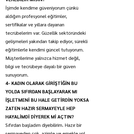
İşimde kendime güveniyorum çünkü 
aldığım profesyonel eğitimler, 
sertifikalar ve yıllara dayanan 
tecrübelerim var. Güzellik sektöründeki 
gelişmeleri yakından takip ediyor, sürekli 
eğitimlerle kendimi güncel tutuyorum. 
Müşterilerime yalnızca hizmet değil, 
bilgi ve tecrübeye dayalı bir güven 
sunuyorum.
4- KADIN OLARAK GİRİŞTİĞİN BU 
YOLDA SIFIRDAN BAŞLAYARAK MI 
İŞLETMENİ BU HALE GETİRDİN YOKSA 
ZATEN HAZIR SERMAYEYLE HEP 
HAYALİMDİ DİYEREK Mİ AÇTIN?
Sıfırdan başladım diyebilirim. Hazır bir 
sermayeden çok, azimle ve emekle yol 