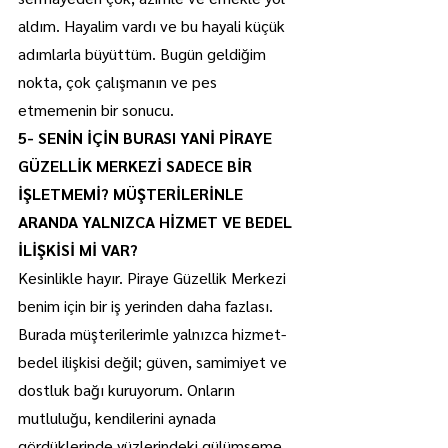
aldım. Hayalim vardı ve bu hayali küçük 
adımlarla büyüttüm. Bugün geldiğim 
nokta, çok çalışmanın ve pes 
etmemenin bir sonucu.
5- SENİN İÇİN BURASI YANİ PİRAYE 
GÜZELLİK MERKEZİ SADECE BİR 
İŞLETMEMİ? MÜŞTERİLERİNLE 
ARANDA YALNIZCA HİZMET VE BEDEL 
İLİŞKİSİ Mİ VAR?
Kesinlikle hayır. Piraye Güzellik Merkezi 
benim için bir iş yerinden daha fazlası. 
Burada müşterilerimle yalnızca hizmet-
bedel ilişkisi değil; güven, samimiyet ve 
dostluk bağı kuruyorum. Onların 
mutluluğu, kendilerini aynada 
gördüklerinde yüzlerindeki gülümseme 