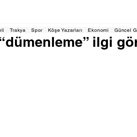
9 May
1 dakikada okunur
eli
Trakya
Spor
Köşe Yazarları
Ekonomi
Güncel 
“dümenleme” ilgi gö