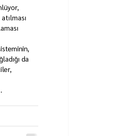
lüyor, 
 atılması 
laması 
isteminin, 
ğladığı da 
ler, 
.