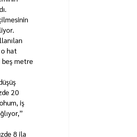
dı.
çilmesinin 
iyor. 
llanılan 
 o hat 
e beş metre 
 düşüş 
zde 20 
tohum, iş 
lıyor,” 
zde 8 ila 