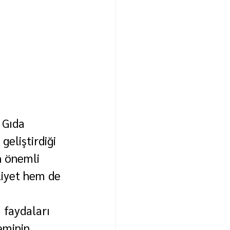
 Gıda 
eliştirdiği 
n önemli 
liyet hem de 
 faydaları 
eminin 