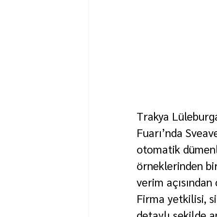
Trakya Lüleburga
Fuarı’nda Sveaver
otomatik dümenle
örneklerinden bi
verim açısından 
Firma yetkilisi, 
detaylı şekilde 