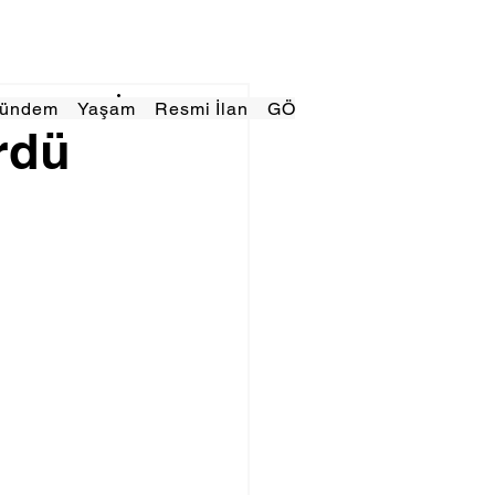
Gündem
Yaşam
Resmi İlan
GÖRÜNÜMTV
E GAZE
rdü