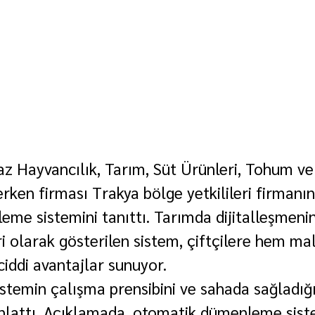
z Hayvancılık, Tarım, Süt Ürünleri, Tohum ve
ken firması Trakya bölge yetkilileri firmanın g
me sistemini tanıttı. Tarımda dijitalleşmeni
ri olarak gösterilen sistem, çiftçilere hem ma
ciddi avantajlar sunuyor.
sistemin çalışma prensibini ve sahada sağladığı
anlattı. Açıklamada, otomatik dümenleme sist