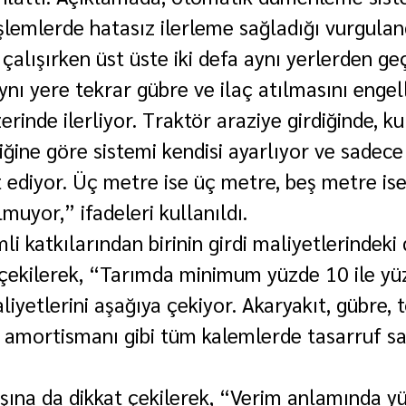
işlemlerde hatasız ilerleme sağladığı vurgulan
çalışırken üst üste iki defa aynı yerlerden ge
nı yere tekrar gübre ve ilaç atılmasını engell
erinde ilerliyor. Traktör araziye girdiğinde, ku
iğine göre sistemi kendisi ayarlıyor ve sadece
 ediyor. Üç metre ise üç metre, beş metre is
muyor,” ifadeleri kullanıldı.
i katkılarından birinin girdi maliyetlerindeki
çekilerek, “Tarımda minimum yüzde 10 ile yü
liyetlerini aşağıya çekiyor. Akaryakıt, gübre, 
amortismanı gibi tüm kalemlerde tasarruf sağ
ışına da dikkat çekilerek, “Verim anlamında yü