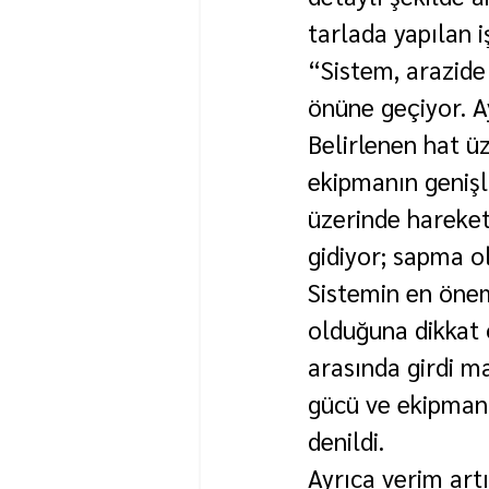
tarlada yapılan 
“Sistem, arazide 
önüne geçiyor. Ay
Belirlenen hat üz
ekipmanın genişl
üzerinde hareket
gidiyor; sapma ol
Sistemin en öneml
olduğuna dikkat 
arasında girdi ma
gücü ve ekipman 
denildi.
Ayrıca verim art