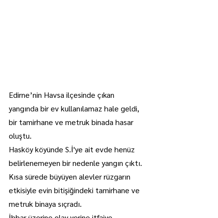
Edirne’nin Havsa ilçesinde çıkan 
yangında bir ev kullanılamaz hale geldi, 
bir tamirhane ve metruk binada hasar 
oluştu.
Hasköy köyünde S.İ'ye ait evde henüz 
belirlenemeyen bir nedenle yangın çıktı. 
Kısa sürede büyüyen alevler rüzgarın 
etkisiyle evin bitişiğindeki tamirhane ve 
metruk binaya sıçradı.
İhbar üzerine olay yerine itfaiye, 