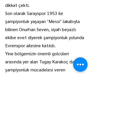
dikkat çekti.
Son olarak Sarayspor 1953 ile 
şampiyonluk yaşayan ‘Messi’ lakabıyla 
bilinen Onurhan Seven, siyah beyazlı 
ekibe evet diyerek şampiyonluk yolunda 
Evrenspor ailesine katıldı.
Yine bölgemizin önemli golcüleri 
arasında yer alan Tugay Karakoç da 
şampiyonluk mücadelesi veren 
Evrenspor’da ikinci yarıda ter dökecek.
Evrenspor’un diğer transferleri ise 
Mehmetcan Güçlüer, Fatih Korkmaz ve 
Alpaslan Aydın oldu.
Öte yandan Evrenspor ligin ikini 
devresinin ilk maçında ligde lider 
konumda bulunan Vizespor ile 