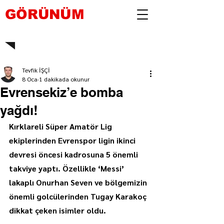
GÖRÜNÜM
Tevfik İŞÇİ
8 Oca
1 dakikada okunur
Evrensekiz’e bomba
yağdı!
Kırklareli Süper Amatör Lig 
ekiplerinden Evrenspor ligin ikinci 
devresi öncesi kadrosuna 5 önemli 
takviye yaptı. Özellikle ‘Messi’ 
lakaplı Onurhan Seven ve bölgemizin 
önemli golcülerinden Tugay Karakoç 
dikkat çeken isimler oldu.