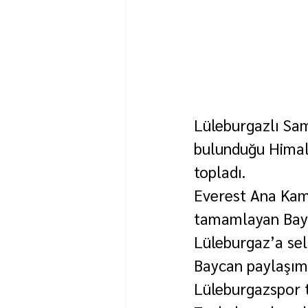
Lüleburgazlı Sam
bulunduğu Himala
topladı.
Everest Ana Kamp
tamamlayan Bayc
Lüleburgaz’a se
Baycan paylaşım
Lüleburgazspor t