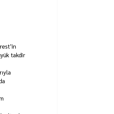
est’in 
yük takdir 
ıyla 
da 
m 