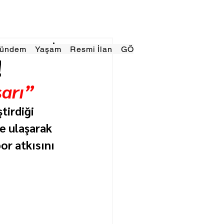
Gündem
Yaşam
Resmi İlan
GÖRÜNÜMTV
E GAZE
!
arı”
irdiği 
e ulaşarak 
or atkısını 