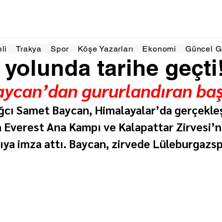
 dakikada okunur
eli
Trakya
Spor
Köşe Yazarları
Ekonomi
Güncel 
 yolunda tarihe geçti
ycan’dan gururlandıran baş
ğcı Samet Baycan, Himalayalar’da gerçekleşt
a Everest Ana Kampı ve Kalapattar Zirvesi’n
ıya imza attı. Baycan, zirvede Lüleburgazsp