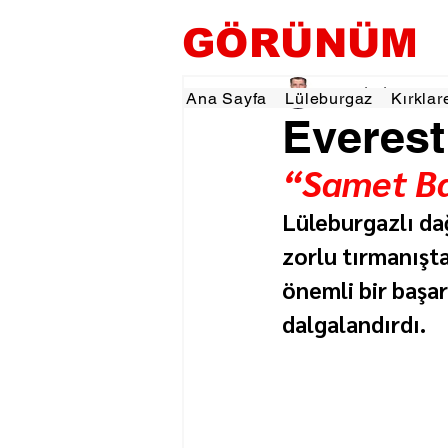
GÖRÜNÜM
Tevfik İŞÇİ
15 May
2
Ana Sayfa
Lüleburgaz
Kırklar
Everest
“Samet Ba
Lüleburgazlı da
zorlu tırmanışt
önemli bir başar
dalgalandırdı.